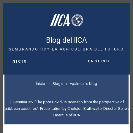
Pasar
al
contenido
principal
Blog del IICA
SEMBRANDO HOY LA AGRICULTURA DEL FUTURO
MAIN
English
NAVIGATION
INICIO
SOBRESCRIBIR
Inicio
Blogs
vpalmieri's blog
ENLACES
DE
Seminar #6: “The post Covid-19 scenario from the perspective of
Caribbean countries”. Presentation by Chelston Brathwaite, Director General
AYUDA
Emeritus of IICA
A