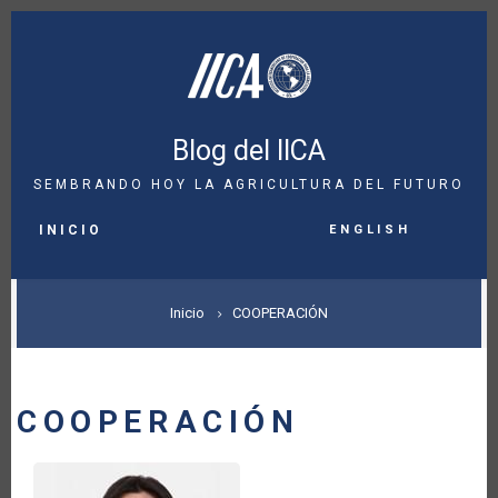
Pasar
al
contenido
principal
Blog del IICA
SEMBRANDO HOY LA AGRICULTURA DEL FUTURO
MAIN
English
NAVIGATION
INICIO
SOBRESCRIBIR
Inicio
COOPERACIÓN
ENLACES
DE
COOPERACIÓN
AYUDA
A