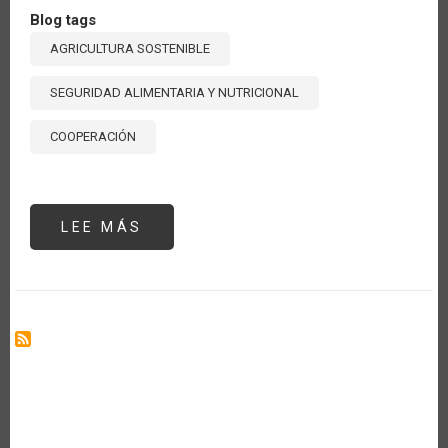
Blog tags
AGRICULTURA SOSTENIBLE
SEGURIDAD ALIMENTARIA Y NUTRICIONAL
COOPERACIÓN
LEE MÁS
SOBRE
NARRATIVAS
SOBRE
SISTEMAS
ALIMENTARIO
DEFECTUOSOS
EN
LAS
AMÉRICAS
Y
PROGRESO
DEL
COMERCIO
A
TRAVÉS
DE