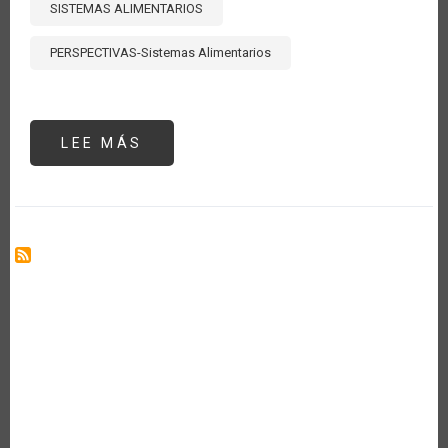
SISTEMAS ALIMENTARIOS
PERSPECTIVAS-Sistemas Alimentarios
LEE MÁS
SOBRE
LOS
SISTEMAS
AGROALIMENTARIOS,
FOCO
DE
ACCIÓN
DE
LOS
ORGANISMOS
INTERNACIONALES