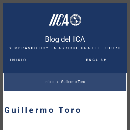
Pasar
al
contenido
principal
Blog del IICA
SEMBRANDO HOY LA AGRICULTURA DEL FUTURO
MAIN
English
NAVIGATION
INICIO
SOBRESCRIBIR
Inicio
Guillermo Toro
ENLACES
DE
Guillermo Toro
AYUDA
A