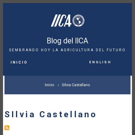
Pasar
al
contenido
principal
Blog del IICA
SEMBRANDO HOY LA AGRICULTURA DEL FUTURO
MAIN
English
NAVIGATION
INICIO
SOBRESCRIBIR
Inicio
SIlvia Castellano
ENLACES
DE
SIlvia Castellano
AYUDA
A