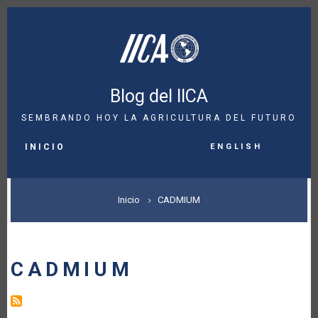
Pasar
al
contenido
principal
Blog del IICA
SEMBRANDO HOY LA AGRICULTURA DEL FUTURO
MAIN
English
NAVIGATION
INICIO
SOBRESCRIBIR
Inicio
CADMIUM
ENLACES
DE
CADMIUM
AYUDA
A