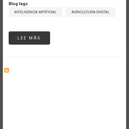
Blog tags
INTELIGENCIA ARTIFICIAL
AGRICULTURA DIGITAL
LEE MÁS
SOBRE
INTELIGENCIA
ARTIFICIAL
APLICADA
AL
AGRO:
¿DÓNDE
ESTAMOS
Y
QUÉ
PODEMOS
ESPERAR?