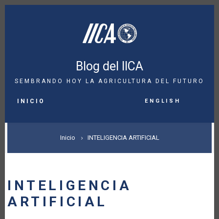
Pasar
al
contenido
principal
Blog del IICA
SEMBRANDO HOY LA AGRICULTURA DEL FUTURO
MAIN
English
NAVIGATION
INICIO
SOBRESCRIBIR
Inicio
INTELIGENCIA ARTIFICIAL
ENLACES
DE
INTELIGENCIA
AYUDA
ARTIFICIAL
A