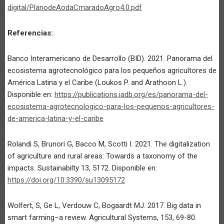
digital/PlanodeAodaCmaradoAgro4.0.pdf
Referencias:
Banco Interamericano de Desarrollo (BID). 2021. Panorama del
ecosistema agrotecnológico para los pequeños agricultores de
América Latina y el Caribe (Loukos P. and Arathoon L.).
Disponible en:
https://publications.iadb.org/es/panorama-del-
ecosistema-agrotecnologico-para-los-pequenos-agricultores-
de-america-latina-y-el-caribe
Rolandi S, Brunori G, Bacco M, Scotti I. 2021. The digitalization
of agriculture and rural areas: Towards a taxonomy of the
impacts. Sustainabilty 13, 5172. Disponible en:
https://doi.org/10.3390/su13095172
Wolfert, S, Ge L, Verdouw C, Bogaardt MJ. 2017. Big data in
smart farming–a review. Agricultural Systems, 153, 69-80.