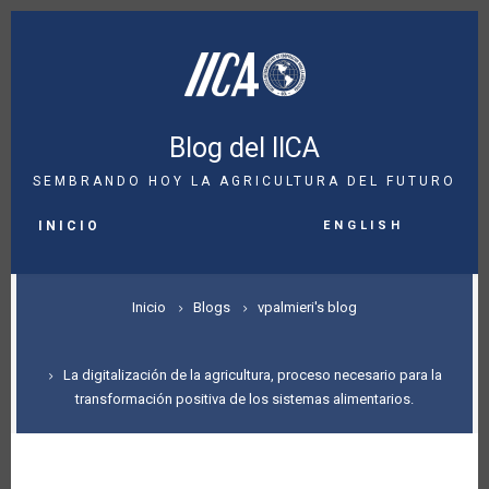
Pasar
al
contenido
principal
Blog del IICA
SEMBRANDO HOY LA AGRICULTURA DEL FUTURO
MAIN
English
NAVIGATION
INICIO
SOBRESCRIBIR
Inicio
Blogs
vpalmieri's blog
ENLACES
DE
La digitalización de la agricultura, proceso necesario para la
transformación positiva de los sistemas alimentarios.
AYUDA
A