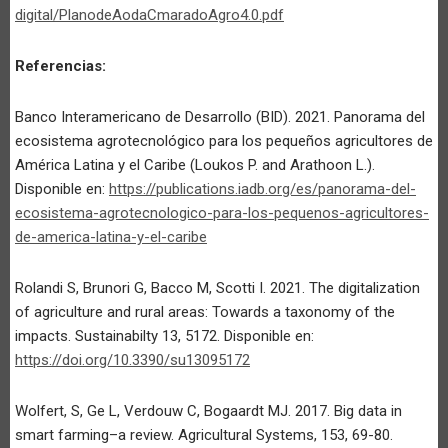
digital/PlanodeAodaCmaradoAgro4.0.pdf
Referencias:
Banco Interamericano de Desarrollo (BID). 2021. Panorama del
ecosistema agrotecnológico para los pequeños agricultores de
América Latina y el Caribe (Loukos P. and Arathoon L.).
Disponible en:
https://publications.iadb.org/es/panorama-del-
ecosistema-agrotecnologico-para-los-pequenos-agricultores-
de-america-latina-y-el-caribe
Rolandi S, Brunori G, Bacco M, Scotti I. 2021. The digitalization
of agriculture and rural areas: Towards a taxonomy of the
impacts. Sustainabilty 13, 5172. Disponible en:
https://doi.org/10.3390/su13095172
Wolfert, S, Ge L, Verdouw C, Bogaardt MJ. 2017. Big data in
smart farming–a review. Agricultural Systems, 153, 69-80.