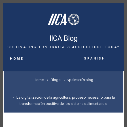
Skip
to
main
content
IICA Blog
CULTIVATING TOMORROW´S AGRICULTURE TODAY
MAIN
Spanish
NAVIGATION
HOME
BREADCRUMB
Home
Blogs
vpalmieri's blog
La digitalización de la agricultura, proceso necesario para la
transformación positiva de los sistemas alimentarios.