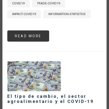
COVID19
TRADE-COVID19
IMPACT-COVID19
INFORMATION-STATISTICS
READ MORE
ABOUT
AUMENTAN
12
%
LAS
IMPORTACIONES
AGRÍCOLAS
DE
CHINA,
PRINCIPALMENTE
DESDE
ALC
El tipo de cambio, el sector
agroalimentario y el COVID-19