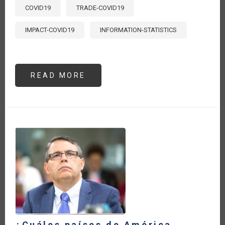
COVID19
TRADE-COVID19
IMPACT-COVID19
INFORMATION-STATISTICS
READ MORE
ABOUT
CRECE
13
POR
CIENTO
LA
BALANZA
COMERCIAL
AGRÍCOLA
DE
AMÉRICA
LATINA
Y
EL
CARIBE
DURANTE
LA
PANDEMIA
DEL
COVID-
19
¿Cuáles países de América