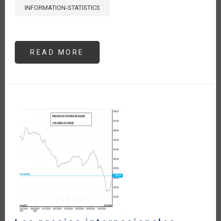
INFORMATION-STATISTICS
READ MORE
ABOUT
MEDIDAS
DE
POLÍTICA
Y
ACCIONES
DEL
SECTOR
AGROALIMENTARIO
FRENTE
AL
COVID-
19