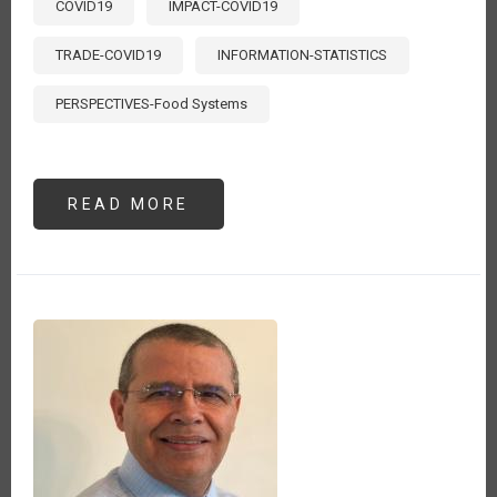
COVID19
IMPACT-COVID19
TRADE-COVID19
INFORMATION-STATISTICS
PERSPECTIVES-Food Systems
READ MORE
ABOUT
MONITOREANDO
EL
COMERCIO
AGROALIMENTARIO
DURANTE
EL
COVID-
19