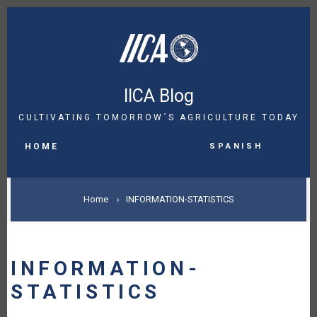
Skip
to
main
content
IICA Blog
CULTIVATING TOMORROW´S AGRICULTURE TODAY
MAIN
Spanish
NAVIGATION
HOME
BREADCRUMB
Home
INFORMATION-STATISTICS
INFORMATION-
STATISTICS