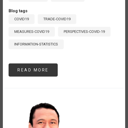
Blog tags
COVID19
TRADE-COVID19
MEASURES-COVID19
PERSPECTIVES-COVID-19
INFORMATION-STATISTICS
READ MORE
ABOUT
TRANSPARENCIA
Y
PREVISIBILIDAD
DE
LA
POLÍTICA
COMERCIAL
PARA
LA
SEGURIDAD
ALIMENTARIA
Y
EL
COMERCIO