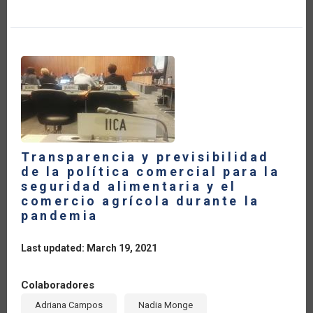
PAÍSES
DE
AMÉRICA
LATINA
Y
EL
CARIBE
MARCAN
LA
PAUTA
DEL
COMERCIO
AGRÍCOLA
MUNDIAL
DURANTE
LA
Transparencia y previsibilidad
PANDEMIA
DEL
de la política comercial para la
COVID-
seguridad alimentaria y el
19?
comercio agrícola durante la
pandemia
Last updated: March 19, 2021
Colaboradores
Adriana Campos
Nadia Monge