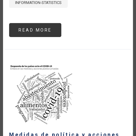
INFORMATION-STATISTICS
READ MORE
ABOUT
ANÁLISIS
DE
PRECIOS
DE
POLLO,
PAPA
Y
ARROZ
EN
LIMA,
PERÚ
Medidas de política y acciones