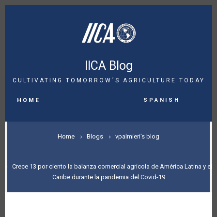
Skip
to
main
content
IICA Blog
CULTIVATING TOMORROW´S AGRICULTURE TODAY
MAIN
Spanish
NAVIGATION
HOME
BREADCRUMB
Home
Blogs
vpalmieri's blog
Crece 13 por ciento la balanza comercial agrícola de América Latina y el
Caribe durante la pandemia del Covid-19