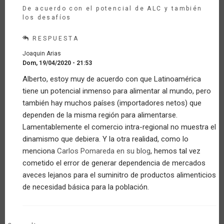
De acuerdo con el potencial de ALC y también
los desafíos
RESPUESTA
Joaquin Arias
Dom, 19/04/2020 - 21:53
En
Alberto, estoy muy de acuerdo con que Latinoamérica
respuesta
tiene un potencial inmenso para alimentar al mundo, pero
a
Latinoamérica
también hay muchos países (importadores netos) que
tiene
dependen de la misma región para alimentarse.
alimento…
Lamentablemente el comercio intra-regional no muestra el
por
dinamismo que debiera. Y la otra realidad, como lo
Invitado
(no
menciona
Carlos Pomareda en su blog
, hemos tal vez
verificado)
cometido el error de generar dependencia de mercados
aveces lejanos para el suminitro de productos alimenticios
de necesidad básica para la población.