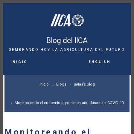
Pasar
al
contenido
principal
Blog del IICA
SEMBRANDO HOY LA AGRICULTURA DEL FUTURO
MAIN
English
NAVIGATION
INICIO
SOBRESCRIBIR
Inicio
Blogs
jarias's blog
ENLACES
DE
Monitoreando el comercio agroalimentario durante el COVID-19
AYUDA
A
Monitoreando el