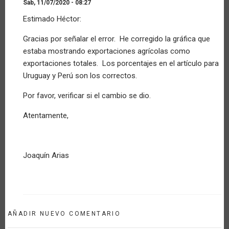
Sáb, 11/07/2020 - 08:27
En
Estimado Héctor:
respuesta
a
Gracias por señalar el error. He corregido la gráfica que
Consulta
estaba mostrando exportaciones agrícolas como
por
Invitado
exportaciones totales. Los porcentajes en el artículo para
(no
Uruguay y Perú son los correctos.
verificado)
Por favor, verificar si el cambio se dio.
Atentamente,
Joaquín Arias
AÑADIR NUEVO COMENTARIO