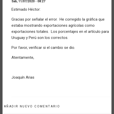
Sáb, 11/07/2020 - 08:27
En
Estimado Héctor:
respuesta
a
Gracias por señalar el error. He corregido la gráfica que
Consulta
estaba mostrando exportaciones agrícolas como
por
Invitado
exportaciones totales. Los porcentajes en el artículo para
(no
Uruguay y Perú son los correctos.
verificado)
Por favor, verificar si el cambio se dio.
Atentamente,
Joaquín Arias
AÑADIR NUEVO COMENTARIO