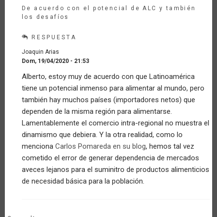
De acuerdo con el potencial de ALC y también
los desafíos
RESPUESTA
Joaquin Arias
Dom, 19/04/2020 - 21:53
En
Alberto, estoy muy de acuerdo con que Latinoamérica
respuesta
tiene un potencial inmenso para alimentar al mundo, pero
a
Latinoamérica
también hay muchos países (importadores netos) que
tiene
dependen de la misma región para alimentarse.
alimento…
Lamentablemente el comercio intra-regional no muestra el
por
dinamismo que debiera. Y la otra realidad, como lo
Invitado
(no
menciona
Carlos Pomareda en su blog
, hemos tal vez
verificado)
cometido el error de generar dependencia de mercados
aveces lejanos para el suminitro de productos alimenticios
de necesidad básica para la población.