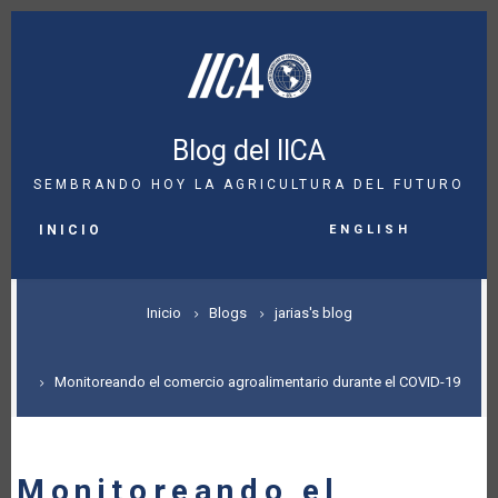
Pasar
al
contenido
principal
Blog del IICA
SEMBRANDO HOY LA AGRICULTURA DEL FUTURO
MAIN
English
NAVIGATION
INICIO
SOBRESCRIBIR
Inicio
Blogs
jarias's blog
ENLACES
DE
Monitoreando el comercio agroalimentario durante el COVID-19
AYUDA
A
Monitoreando el