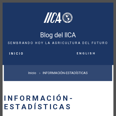
Pasar
al
contenido
principal
Blog del IICA
SEMBRANDO HOY LA AGRICULTURA DEL FUTURO
MAIN
English
NAVIGATION
INICIO
SOBRESCRIBIR
Inicio
INFORMACIÓN-ESTADÍSTICAS
ENLACES
DE
INFORMACIÓN-
AYUDA
ESTADÍSTICAS
A