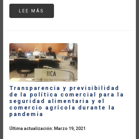
LEE MÁS
SOBRE
EL
COMERCIO
AGRÍCOLA
DE
LOS
ESTADOS
UNIDOS
DURANTE
LA
PANDEMIA
DEL
COVID19
Transparencia y previsibilidad
de la política comercial para la
seguridad alimentaria y el
comercio agrícola durante la
pandemia
Última actualización: Marzo 19, 2021