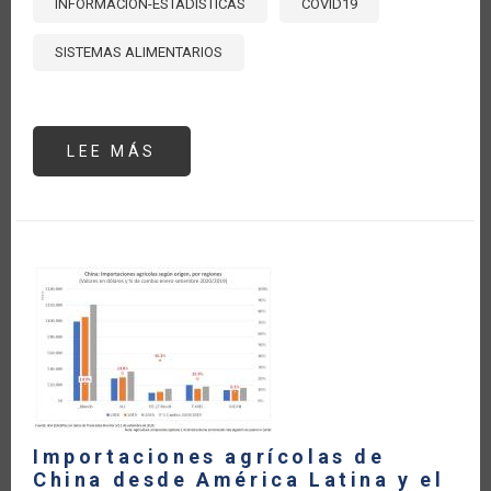
INFORMACIÓN-ESTADÍSTICAS
COVID19
SISTEMAS ALIMENTARIOS
LEE MÁS
SOBRE
MONITOREANDO
EL
COMERCIO
AGROALIMENTARIO
DURANTE
EL
COVID-
19
(ACTUALIZACIÓN
A
MARZO
2021)
Importaciones agrícolas de
China desde América Latina y el