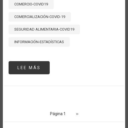
COMERCIO-COVID19
COMERCIALIZACIÓN-COVID-19
SEGURIDAD ALIMENTARIA-COVID19
INFORMACIÓN-ESTADÍSTICAS
LEE MÁS
SOBRE
MEDIDAS
DE
POLÍTICA
Y
ACCIONES
DEL
SECTOR
AGROALIMENTARIO
FRENTE
Paginación
AL
COVID-
Página 1
Siguiente
››
19
página