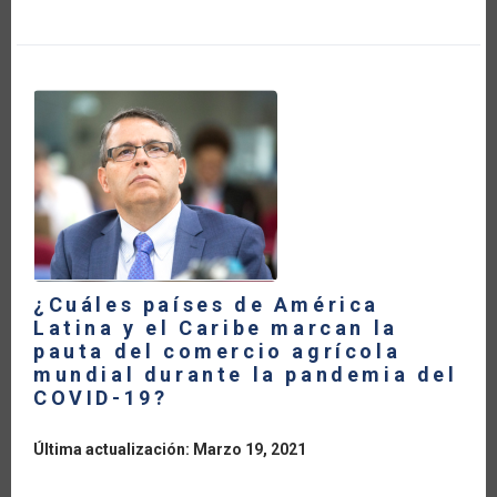
13
POR
CIENTO
LA
BALANZA
COMERCIAL
AGRÍCOLA
DE
AMÉRICA
LATINA
Y
EL
CARIBE
DURANTE
LA
PANDEMIA
DEL
COVID-
19
¿Cuáles países de América
Latina y el Caribe marcan la
pauta del comercio agrícola
mundial durante la pandemia del
COVID-19?
Última actualización: Marzo 19, 2021