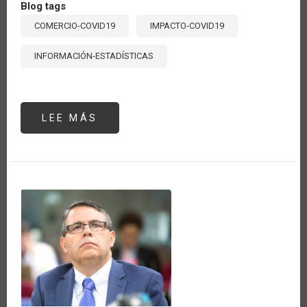
Blog tags
COMERCIO-COVID19
IMPACTO-COVID19
INFORMACIÓN-ESTADÍSTICAS
LEE MÁS
SOBRE
CRECE
EL
ABASTECIMIENTO
DE
ALIMENTOS
DE
LA
ALIANZA
DEL
PACÍFICO
DESDE
AMÉRICA
LATINA
Y
EL
CARIBE
DURANTE
LA
PANDEMIA