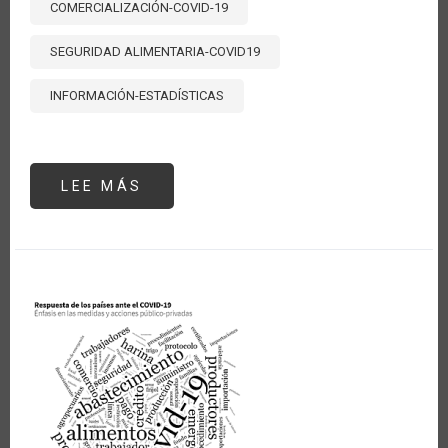
COMERCIALIZACIÓN-COVID-19
SEGURIDAD ALIMENTARIA-COVID19
INFORMACIÓN-ESTADÍSTICAS
LEE MÁS
SOBRE
¿CUÁLES
SON
LOS
TEMAS
E
INSTRUMENTOS
DE
POLÍTICA
MÁS
UTILIZADOS
POR
LOS
PAÍSES
FRENTE
A
LA
PANDEMIA?