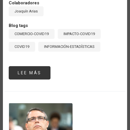
Colaboradores
Joaquín Arias
Blog tags
COMERCIO-COVID19
IMPACTO-COVID19
COVID19
INFORMACIÓN-ESTADÍSTICAS
LEE MÁS
SOBRE
¿CUÁLES
PAÍSES
DE
AMÉRICA
LATINA
Y
EL
CARIBE
MARCAN
LA
PAUTA
DEL
COMERCIO
AGRÍCOLA