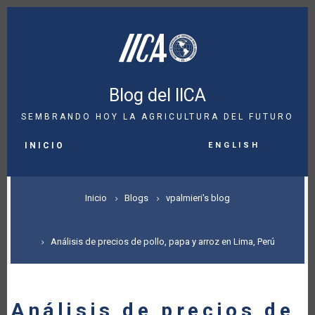
Pasar
al
contenido
principal
Blog del IICA
SEMBRANDO HOY LA AGRICULTURA DEL FUTURO
MAIN
English
NAVIGATION
INICIO
SOBRESCRIBIR
Inicio
Blogs
vpalmieri's blog
ENLACES
DE
Análisis de precios de pollo, papa y arroz en Lima, Perú
AYUDA
A
Análisis de precios de