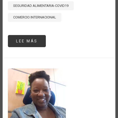
SEGURIDAD ALIMENTARIA-COVID19
COMERCIO INTERNACIONAL
LEE MÁS
SOBRE
HACIENDO
UN
BALANCE
A
SEIS
MESES
DE
COVID:
¿CÓMO
PUEDE
EL
COMERCIO
AYUDAR
A
RECONSTRUIR
MEJOR?