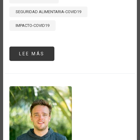
SEGURIDAD ALIMENTARIA-COVID19
IMPACTO-COVID19
LEE MÁS
SOBRE
PRINCIPALES
TEMAS
VINCULADOS
CON
LA
AGRICULTURA
TRATADOS
EN
LA
DUODÉCIMA
CONFERENCIA
MINISTERIAL
DE
LA
OMC