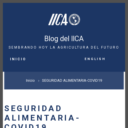
Pasar
al
contenido
principal
Blog del IICA
SEMBRANDO HOY LA AGRICULTURA DEL FUTURO
MAIN
English
NAVIGATION
INICIO
SOBRESCRIBIR
Inicio
SEGURIDAD ALIMENTARIA-COVID19
ENLACES
DE
SEGURIDAD
AYUDA
ALIMENTARIA-
A
COVID19