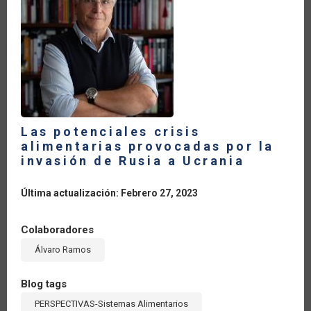
RAÍZ
DE
LA
GUERRA
ENTRE
RUSIA
Y
UCRANIA:
EL
PAPEL
DE
LOS
BIOCOMBUSTIBLES
Las potenciales crisis
alimentarias provocadas por la
invasión de Rusia a Ucrania
Última actualización: Febrero 27, 2023
Colaboradores
Álvaro Ramos
Blog tags
PERSPECTIVAS-Sistemas Alimentarios