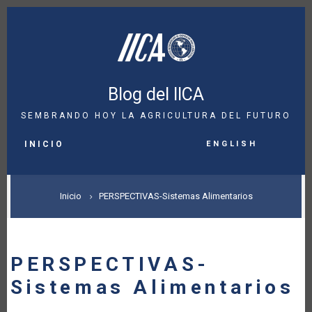
Pasar
al
contenido
principal
Blog del IICA
SEMBRANDO HOY LA AGRICULTURA DEL FUTURO
MAIN
English
NAVIGATION
INICIO
SOBRESCRIBIR
Inicio
PERSPECTIVAS-Sistemas Alimentarios
ENLACES
DE
PERSPECTIVAS-
AYUDA
Sistemas Alimentarios
A