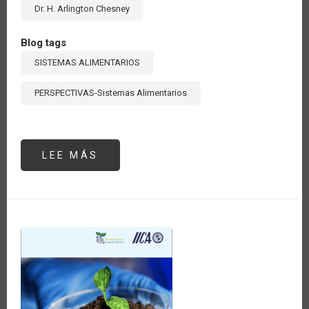
Dr. H. Arlington Chesney
Blog tags
SISTEMAS ALIMENTARIOS
PERSPECTIVAS-Sistemas Alimentarios
LEE MÁS
SOBRE
THE
OIL
AND
GAS
SECTOR
IN
GUYANA:
A
CATALYST
FOR
GROWTH
IN
ITS
AGRICULTURE
AND