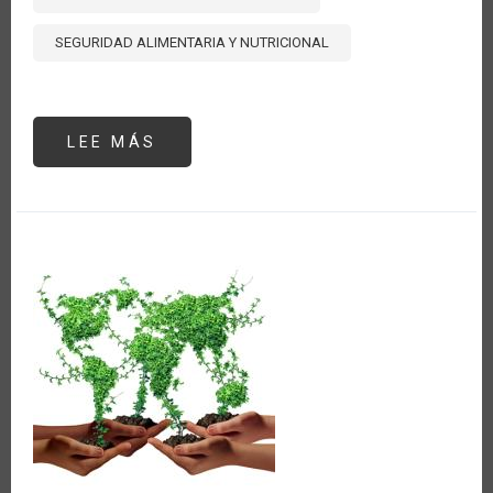
SEGURIDAD ALIMENTARIA Y NUTRICIONAL
LEE MÁS
SOBRE
AUMENTA
137%
EL
VALOR
DE
LAS
IMPORTACIONES
DE
FERTILIZANTES
QUÍMICOS
DE
AMÉRICA
LATINA
Y
EL
CARIBE
EN
2022