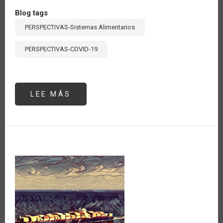
Blog tags
PERSPECTIVAS-Sistemas Alimentarios
PERSPECTIVAS-COVID-19
LEE MÁS
SOBRE
LA
RED
DE
MUSÁCEAS
DEL
IICA
REALIZA
ACTIVIDADES
PARA
PROMOVER
ACCIONES
FRENTE
A
FUSARIUM
OXYSPORUM
(FOC
R4T)