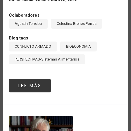
Colaboradores
Agustin Torroba
Celestina Brenes Porras
Blog tags
CONFLICTO ARMADO
BIOECONOMÍA
PERSPECTIVAS-Sistemas Alimentarios
LEE MÁS
SOBRE
LA
IMPORTANCIA
GEOPOLÍTICA
DEL
SECTOR
AGROPECUARIO
EN
LA
SEGURIDAD
ENERGÉTICA
A