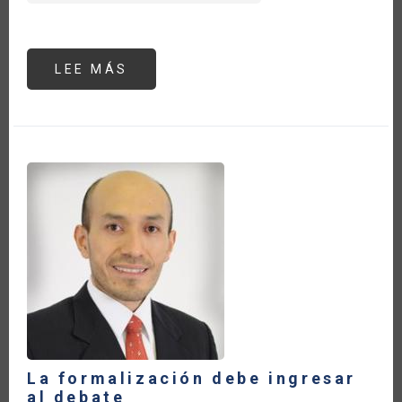
LEE MÁS
SOBRE
LA
IMPORTANCIA
DE
LA
MEDICIÓN
ESTADÍSTICA
DE
LA
BIOECONOMÍA:
EL
CASO
DE
LA
CUENTA
SATÉLITE
EN
URUGUAY
La formalización debe ingresar
al debate