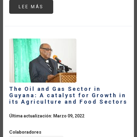
LEE MÁS
SOBRE
GUERRA
RUSIA-
UCRANIA:
UN
VERANO
SIN
GIRASOLES
The Oil and Gas Sector in
Guyana: A catalyst for Growth in
its Agriculture and Food Sectors
Última actualización: Marzo 09, 2022
Colaboradores