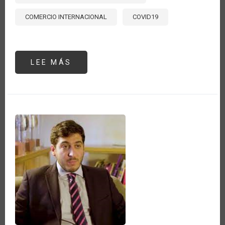
COMERCIO INTERNACIONAL
COVID19
LEE MÁS
SOBRE
LAS
POTENCIALES
CRISIS
ALIMENTARIAS
PROVOCADAS
POR
LA
INVASIÓN
DE
RUSIA
A
UCRANIA