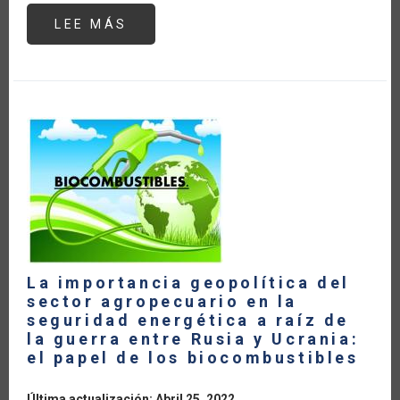
LEE MÁS
SOBRE
UN
VISTAZO
A
LA
COOPERACIÓN
HORIZONTAL
La importancia geopolítica del
sector agropecuario en la
seguridad energética a raíz de
la guerra entre Rusia y Ucrania:
el papel de los biocombustibles
Última actualización: Abril 25, 2022