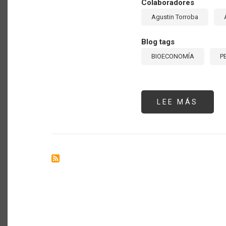
Colaboradores
Agustin Torroba
Blog tags
BIOECONOMÍA
P
LEE MÁS
SOBR
LA
IMPO
DE
LA
MEDI
ESTA
DE
LA
BIOE
EL
CASO
DE
LA
CUEN
SATÉ
EN
URUG