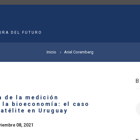
MAIN
NAVIGATION
URA DEL FUTURO
Inicio
Ariel Coremberg
a de la medición
 la bioeconomía: el caso
B
Satélite en Uruguay
viembre 08, 2021