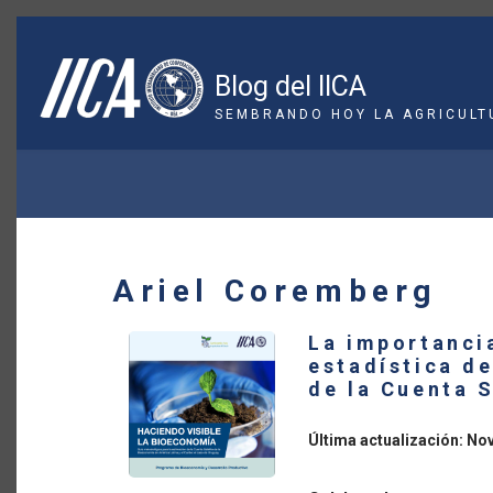
Pasar
al
contenido
Blog del IICA
principal
SEMBRANDO HOY LA AGRICULT
SOBRESCRIBIR
ENLACES
DE
Ariel Coremberg
AYUDA
La importanci
A
estadística de
de la Cuenta 
LA
NAVEGACIÓN
Última actualización: No