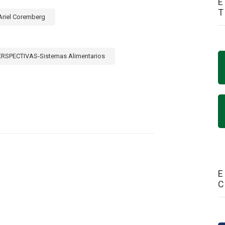
E
Ariel Coremberg
ERSPECTIVAS-Sistemas Alimentarios
E
RTANCIA
CIÓN
DÍSTICA
CONOMÍA:
E
TA
LITE
UAY