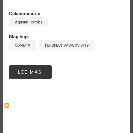
Colaboradores
Agustin Torroba
Blog tags
COVID19
PERSPECTIVAS-COVID-19
LEE MÁS
SOBRE
LOS
BIOCOMBUSTIBLES,
LA
ENERGÍA
Y
SUS
VASOS
COMUNICANTES
CON
LA
AGRICULTURA