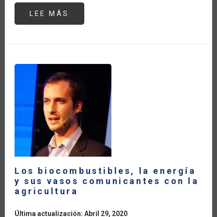
LEE MÁS
SOBRE
SEMINARIO:“IMPACTOS
DEL
COVID-
19
EN
LA
INDUSTRIA
DE
LOS
BIOCOMBUSTIBLES”
Los biocombustibles, la energía
y sus vasos comunicantes con la
agricultura
Última actualización: Abril 29, 2020