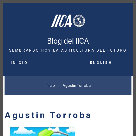
Pasar
al
contenido
principal
Blog del IICA
SEMBRANDO HOY LA AGRICULTURA DEL FUTURO
MAIN
English
NAVIGATION
INICIO
SOBRESCRIBIR
Inicio
Agustin Torroba
ENLACES
DE
Agustin Torroba
AYUDA
A