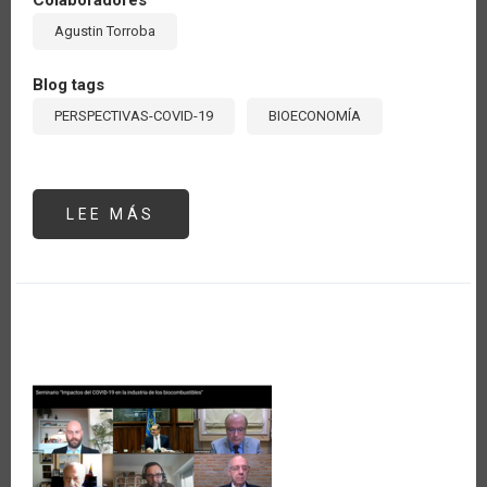
Agustin Torroba
Blog tags
PERSPECTIVAS-COVID-19
BIOECONOMÍA
LEE MÁS
SOBRE
FUERTE
INCREMENTO
EN
EL
CONSUMO
DE
BIOCOMBUSTIBLES
DURANTE
LOS
ÚLTIMOS
20
AÑOS