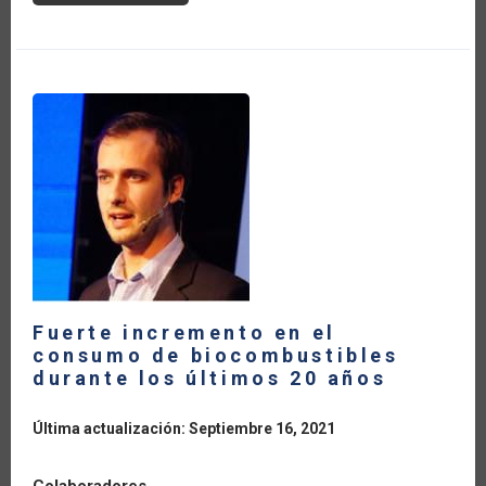
IMPORTANCIA
DE
LA
MEDICIÓN
ESTADÍSTICA
DE
LA
BIOECONOMÍA:
EL
CASO
DE
LA
CUENTA
SATÉLITE
EN
URUGUAY
Fuerte incremento en el
consumo de biocombustibles
durante los últimos 20 años
Última actualización: Septiembre 16, 2021
Colaboradores