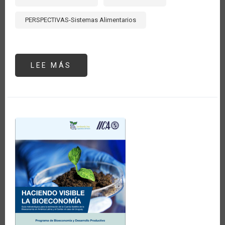
PERSPECTIVAS-Sistemas Alimentarios
LEE MÁS
SOBRE
LA
IMPORTANCIA
GEOPOLÍTICA
DEL
SECTOR
AGROPECUARIO
EN
LA
SEGURIDAD
ENERGÉTICA
A
RAÍZ
DE
LA
GUERRA
ENTRE
RUSIA
Y
UCRANIA:
EL
PAPEL
DE