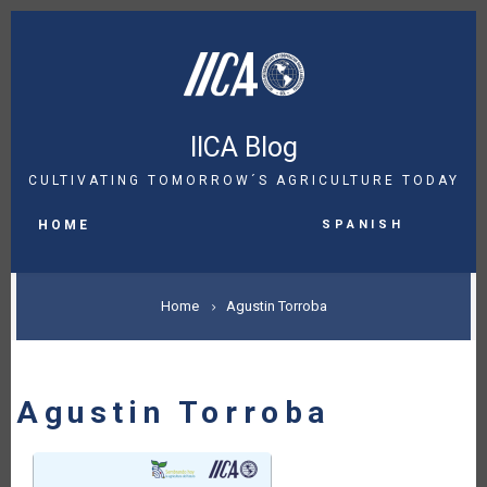
Skip
to
main
content
IICA Blog
CULTIVATING TOMORROW´S AGRICULTURE TODAY
MAIN
Spanish
NAVIGATION
HOME
BREADCRUMB
Home
Agustin Torroba
Agustin Torroba