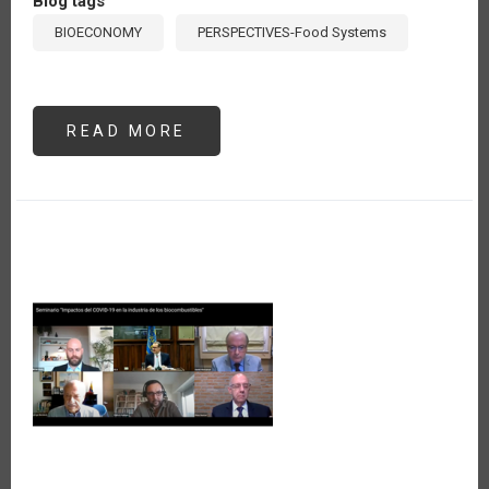
Blog tags
BIOECONOMY
PERSPECTIVES-Food Systems
READ MORE
ABOUT
LA
IMPORTANCIA
DE
LA
MEDICIÓN
ESTADÍSTICA
DE
LA
BIOECONOMÍA:
EL
CASO
DE
LA
CUENTA
SATÉLITE
EN
URUGUAY