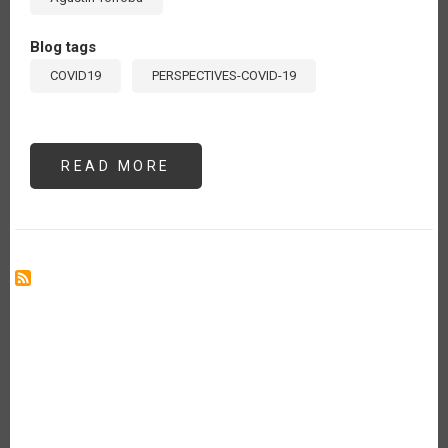
Blog tags
COVID19
PERSPECTIVES-COVID-19
READ MORE
ABOUT
LOS
BIOCOMBUSTIBLES,
LA
ENERGÍA
Y
SUS
VASOS
COMUNICANTES
CON
LA
AGRICULTURA