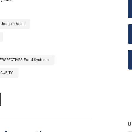
T)
Joaquín Arias
ERSPECTIVES-Food Systems
ECURITY
OUT
MENTA
7%
LOR
S
PORTACIONES