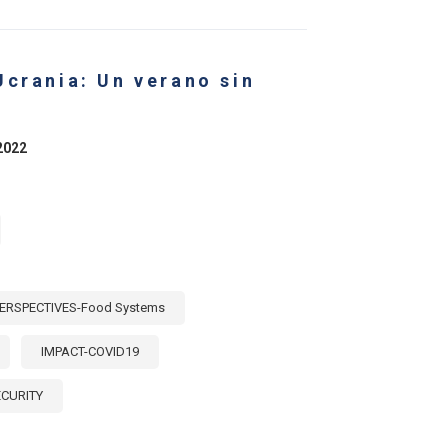
ISIS
IMENTARIAS
OVOCADAS
R
Ucrania: Un verano sin
VASIÓN
SIA
RANIA
2022
ERSPECTIVES-Food Systems
IMPACT-COVID19
ECURITY