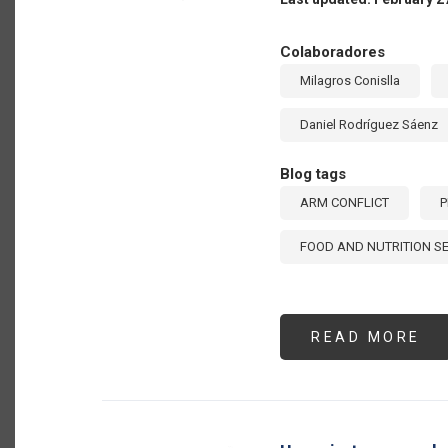
R4
Colaboradores
Milagros Conislla
Daniel Rodríguez Sáenz
Blog tags
ARM CONFLICT
P
FOOD AND NUTRITION S
READ MORE
AB
AU
13
EL
VA
DE
LA
IM