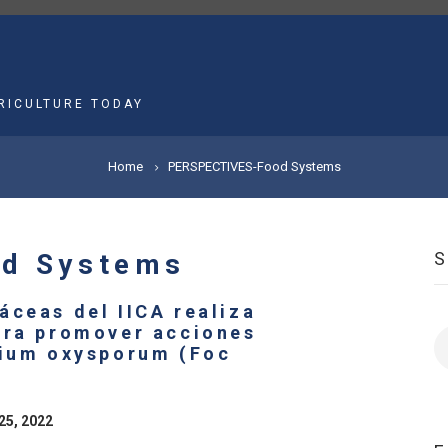
MAIN
NAVIGATION
RICULTURE TODAY
Home
PERSPECTIVES-Food Systems
d Systems
áceas del IICA realiza
ara promover acciones
S
rium oxysporum (Foc
25, 2022