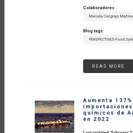
Colaboradores
Marcela Cangrejo Martíne
Blog tags
PERSPECTIVES-Food Sys
READ MORE
AB
LA
RE
DE
MU
DE
II
RE
Aumenta 137% 
AC
PA
importaciones
PR
químicos de A
AC
FR
en 2022
A
FU
OX
Last updated: February 2
(F