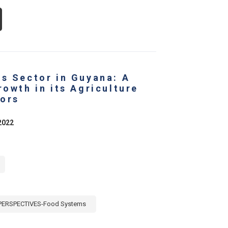
OUT
ERRA
SIA-
RANIA:
RANO
N
RASOLES
as Sector in Guyana: A
rowth in its Agriculture
ors
2022
PERSPECTIVES-Food Systems