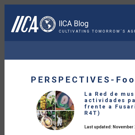
Skip
to
main
IICA Blog
content
CULTIVATING TOMORROW´S AG
BREADCRUMB
PERSPECTIVES-Foo
La Red de mus
actividades p
frente a Fusa
R4T)
Last updated: November 