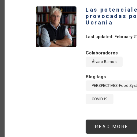
HO
Las potenciale
provocadas por
Ucrania
Last updated: February 2
Colaboradores
Álvaro Ramos
Blog tags
PERSPECTIVES-Food Sys
COVID19
READ MORE
AB
LA
PO