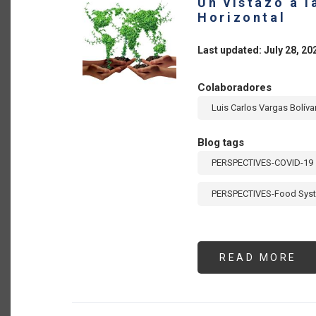
Un vistazo a 
DE
FE
Horizontal
QU
DE
AM
Last updated: July 28, 20
LA
Y
EL
CA
Colaboradores
EN
20
Luis Carlos Vargas Bolíva
Blog tags
PERSPECTIVES-COVID-19
PERSPECTIVES-Food Sys
READ MORE
AB
UN
VI
A
LA
CO