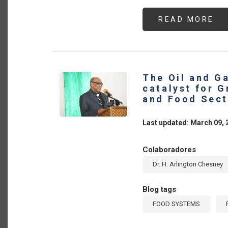
READ MORE
AB
GU
RU
UC
UN
VE
SI
GI
The Oil and G
catalyst for G
and Food Sect
Last updated: March 09, 
Colaboradores
Dr. H. Arlington Chesney
Blog tags
FOOD SYSTEMS