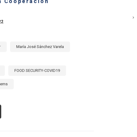
la Cooperación
RTILIZANTES
ÍMICOS
ÉRICA
22
TINA
RIBE
22
r
María José Sánchez Varela
FOOD SECURITY-COVID19
tems
OUT
STAZO
OPERACIÓN