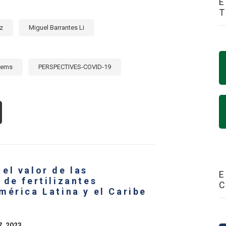
E
z
Miguel Barrantes Li
tems
PERSPECTIVES-COVID-19
OUT
D
SÁCEAS
L
CA
ALIZA
el valor de las
TIVIDADES
E
RA
 de fertilizantes
OMOVER
mérica Latina y el Caribe
CIONES
ENTE
SARIUM
YSPORUM
7, 2023
OC