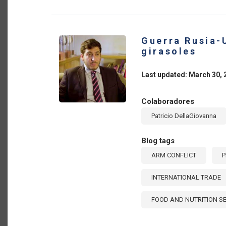
CR
AL
PR
PO
LA
Guerra Rusia-
IN
DE
girasoles
RU
A
UC
Last updated: March 30, 
Colaboradores
Patricio DellaGiovanna
Blog tags
ARM CONFLICT
P
INTERNATIONAL TRADE
FOOD AND NUTRITION S