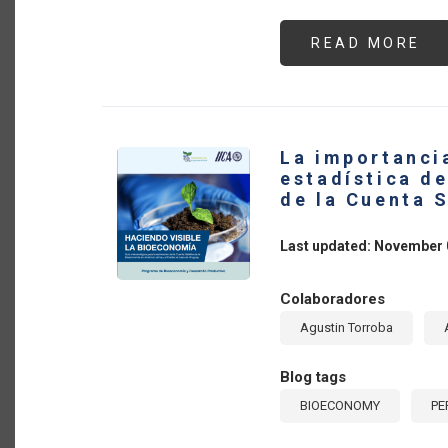
READ MORE
AB
TH
OI
AN
GA
SE
IN
GU
La importanci
A
CA
estadística de
FO
de la Cuenta 
GR
IN
IT
AG
Last updated: November 
AN
FO
SE
Colaboradores
Agustin Torroba
Blog tags
BIOECONOMY
PE