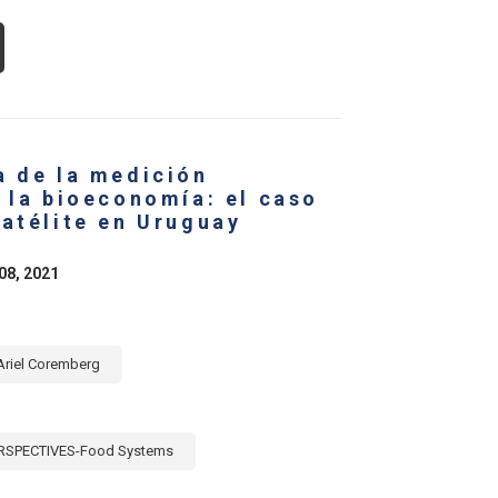
OUT
E
L
D
S
CTOR
YANA:
a de la medición
TALYST
 la bioeconomía: el caso
R
Satélite en Uruguay
OWTH
S
RICULTURE
08, 2021
D
OD
CTORS
Ariel Coremberg
RSPECTIVES-Food Systems