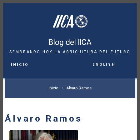
Pasar
al
contenido
principal
Blog del IICA
SEMBRANDO HOY LA AGRICULTURA DEL FUTURO
MAIN
English
NAVIGATION
INICIO
SOBRESCRIBIR
Inicio
Álvaro Ramos
ENLACES
DE
Álvaro Ramos
AYUDA
A