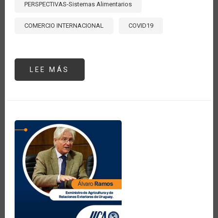
PERSPECTIVAS-Sistemas Alimentarios
COMERCIO INTERNACIONAL
COVID19
LEE MÁS
SOBRE
LAS
POTENCIALES
CRISIS
ALIMENTARIAS
PROVOCADAS
POR
LA
INVASIÓN
DE
RUSIA
A
UCRANIA