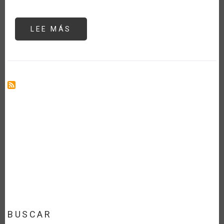
LEE MÁS
SOBRE
SEMINARIO
#5:
“ABASTECIMIENTO,
AGRICULTURA
Y
SEGURIDAD
ALIMENTARIA
EN
ALC
POST
COVID-
19”.
EXPOSICIÓN
DE
ÁLVARO
RAMOS,
EXMINISTRO
DE
AGRICULTURA
Y
DE
RELACIONES
EXTERIORES
DE
URUGUAY
BUSCAR