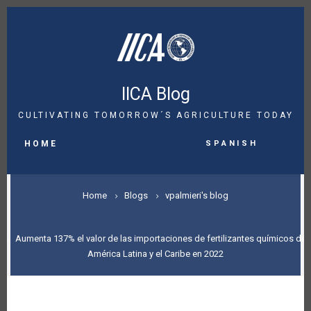
Skip
to
main
content
IICA Blog
CULTIVATING TOMORROW´S AGRICULTURE TODAY
MAIN
Spanish
NAVIGATION
HOME
BREADCRUMB
Home
Blogs
vpalmieri's blog
Aumenta 137% el valor de las importaciones de fertilizantes químicos de
América Latina y el Caribe en 2022