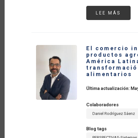
LEE MÁS
SOBR
AUME
137%
EL
VALO
DE
LAS
IMPO
El comercio i
DE
FERT
productos agr
QUÍM
América Latina
DE
AMÉR
transformació
LATI
alimentarios
Y
EL
CARI
EN
Última actualización: Ma
2022
Colaboradores
Daniel Rodríguez Sáenz
Blog tags
PERSPECTIVAS-Sistemas 