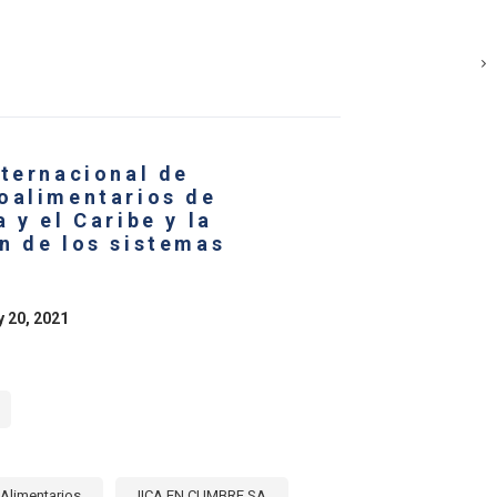
E
NTA
R
RTACIONES
nternacional de
ILIZANTES
oalimentarios de
ICOS
 y el Caribe y la
ICA
n de los sistemas
NA
BE
y 20, 2021
Alimentarios
IICA EN CUMBRE SA