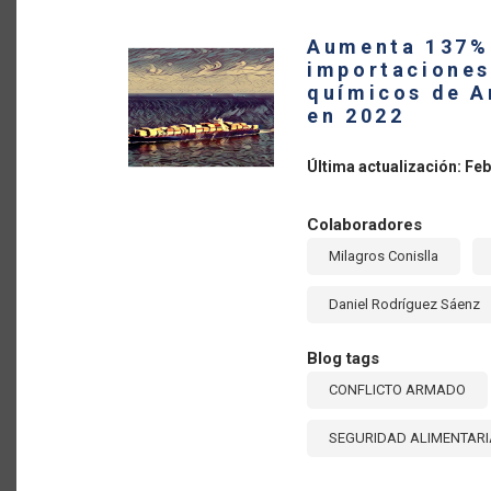
AMÉR
LATI
Aumenta 137% 
Y
EL
importaciones
CARIB
químicos de A
UN
ESFU
en 2022
COLE
POR
LA
Última actualización: Feb
SEGU
ALIM
Y
EL
Colaboradores
DESA
SOST
Milagros Conislla
Daniel Rodríguez Sáenz
Blog tags
CONFLICTO ARMADO
SEGURIDAD ALIMENTARI