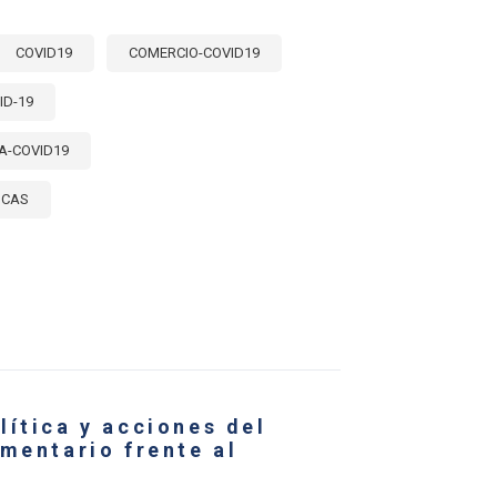
COVID19
COMERCIO-COVID19
ID-19
A-COVID19
ICAS
E
LES
S
RUMENTOS
lítica y acciones del
ICA
mentario frente al
IZADOS