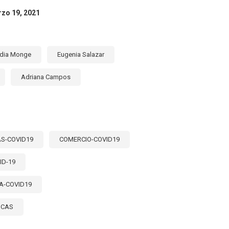
ES
TE
rzo 19, 2021
EMIA?
dia Monge
Eugenia Salazar
Adriana Campos
S-COVID19
COMERCIO-COVID19
ID-19
A-COVID19
ICAS