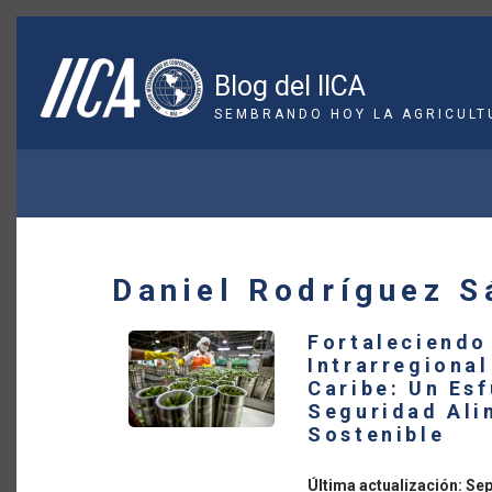
Pasar
al
contenido
Blog del IICA
principal
SEMBRANDO HOY LA AGRICULT
SOBRESCRIBIR
ENLACES
DE
Daniel Rodríguez S
AYUDA
Fortaleciendo
A
Intrarregional
Caribe: Un Esf
LA
Seguridad Alim
Sostenible
NAVEGACIÓN
Última actualización: Se