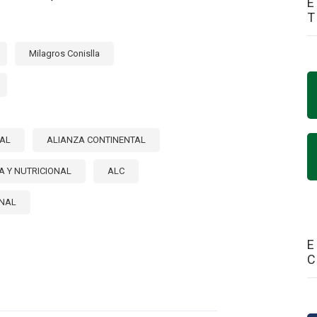
E
Milagros Conislla
NAL
ALIANZA CONTINENTAL
A Y NUTRICIONAL
ALC
ONAL
E
E
ALECIENDO
RCIO
ARREGIONAL