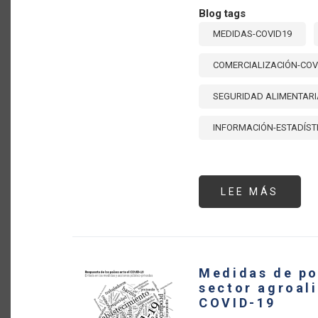
Blog tags
MEDIDAS-COVID19
COMERCIALIZACIÓN-COV
SEGURIDAD ALIMENTARI
INFORMACIÓN-ESTADÍST
LEE MÁS
SOBR
¿CUÁ
SON
LOS
TEMA
E
INST
DE
Medidas de po
POLÍT
MÁS
sector agroali
UTIL
COVID-19
POR
LOS