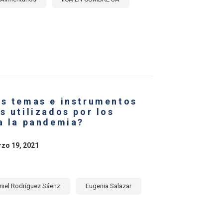
E
RCIO
RNACIONAL
UCTOS
ALIMENTARIOS
os temas e instrumentos
ICA
NA
s utilizados por los
 a la pandemia?
BE
rzo 19, 2021
SFORMACIÓN
EMAS
ENTARIOS
niel Rodríguez Sáenz
Eugenia Salazar