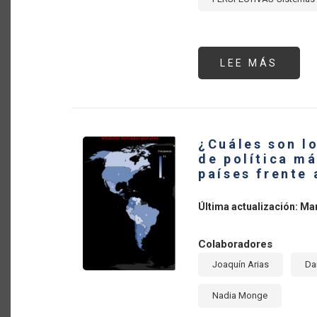
LEE MÁS
SOBR
EL
COME
INTE
DE
PROD
AGRO
DE
¿Cuáles son l
AMÉR
LATI
de política má
Y
países frente
EL
CARI
Y
LA
Última actualización: Ma
TRAN
DE
LOS
SIST
Colaboradores
ALIM
Joaquín Arias
Da
Nadia Monge