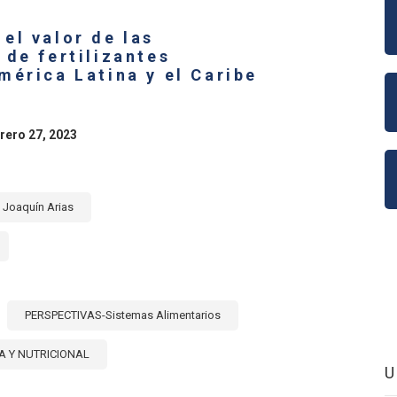
ICA
NA
el valor de las
 de fertilizantes
E:
mérica Latina y el Caribe
ERZO
CTIVO
rero 27, 2023
RIDAD
ENTARIA
RROLLO
ENIBLE
Joaquín Arias
PERSPECTIVAS-Sistemas Alimentarios
A Y NUTRICIONAL