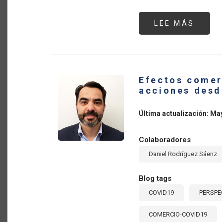
LEE MÁS
SOBR
MEDI
DE
POLÍT
Y
ACCI
DEL
SECT
Efectos comer
AGRO
FREN
acciones desd
AL
COVID
19
Última actualización: Ma
Colaboradores
Daniel Rodríguez Sáenz
Blog tags
COVID19
PERSPE
COMERCIO-COVID19