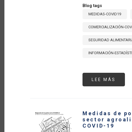
Blog tags
MEDIDAS-COVID19
COMERCIALIZACIÓN-COV
SEGURIDAD ALIMENTARI
INFORMACIÓN-ESTADÍST
LEE MÁS
SOBR
¿CUÁ
SON
LOS
TEMA
E
INST
DE
Medidas de po
POLÍT
MÁS
sector agroali
UTIL
COVID-19
POR
LOS