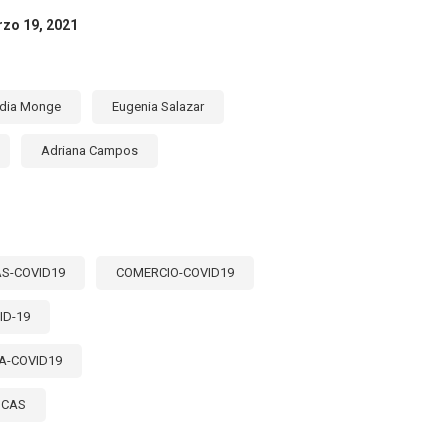
ES
TE
rzo 19, 2021
EMIA?
dia Monge
Eugenia Salazar
Adriana Campos
S-COVID19
COMERCIO-COVID19
ID-19
A-COVID19
ICAS