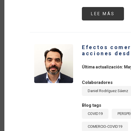
LEE MÁS
SOBR
MEDI
DE
POLÍT
Y
ACCI
DEL
SECT
Efectos comer
AGRO
FREN
acciones desd
AL
COVID
19
Última actualización: Ma
Colaboradores
Daniel Rodríguez Sáenz
Blog tags
COVID19
PERSPE
COMERCIO-COVID19