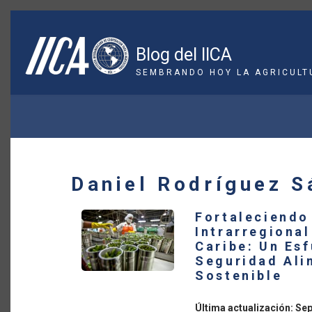
Pasar
al
contenido
Blog del IICA
principal
SEMBRANDO HOY LA AGRICULT
SOBRESCRIBIR
ENLACES
DE
Daniel Rodríguez S
AYUDA
Fortaleciendo
A
Intrarregional
Caribe: Un Esf
LA
Seguridad Alim
Sostenible
NAVEGACIÓN
Última actualización: Se