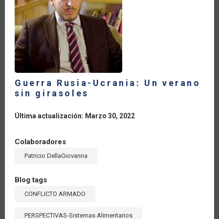
DE
LA
GUERRA
ENTRE
RUSIA
Y
UCRANIA:
EL
PAPEL
DE
LOS
BIOCOMBUSTIBLES
Guerra Rusia-Ucrania: Un verano
sin girasoles
Última actualización: Marzo 30, 2022
Colaboradores
Patricio DellaGiovanna
Blog tags
CONFLICTO ARMADO
PERSPECTIVAS-Sistemas Alimentarios