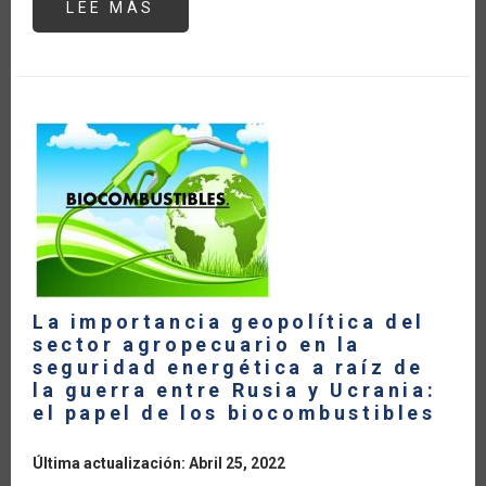
LEE MÁS
SOBRE
AUMENTA
137%
EL
VALOR
DE
LAS
IMPORTACIONES
DE
FERTILIZANTES
QUÍMICOS
DE
AMÉRICA
LATINA
Y
EL
CARIBE
EN
2022
La importancia geopolítica del
sector agropecuario en la
seguridad energética a raíz de
la guerra entre Rusia y Ucrania:
el papel de los biocombustibles
Última actualización: Abril 25, 2022