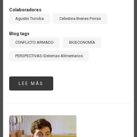
Colaboradores
Agustin Torroba
Celestina Brenes Porras
Blog tags
CONFLICTO ARMADO
BIOECONOMÍA
PERSPECTIVAS-Sistemas Alimentarios
LEE MÁS
SOBRE
LA
IMPORTANCIA
GEOPOLÍTICA
DEL
SECTOR
AGROPECUARIO
EN
LA
SEGURIDAD
ENERGÉTICA
A
RAÍZ