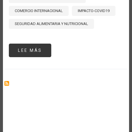
COMERCIO INTERNACIONAL
IMPACTO-COVID19
SEGURIDAD ALIMENTARIA Y NUTRICIONAL
LEE MÁS
SOBRE
GUERRA
RUSIA-
UCRANIA:
UN
VERANO
SIN
GIRASOLES