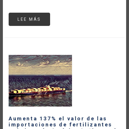
LEE MÁS
SOBRE
UCRANIA
UN
AÑO
DESPUÉS:
REPERCUSIONES
EN
LA
SEGURIDAD
ALIMENTARIA
MUNDIAL
Aumenta 137% el valor de las
importaciones de fertilizantes