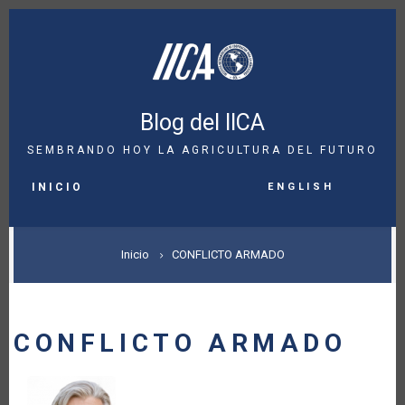
Pasar
al
contenido
principal
Blog del IICA
SEMBRANDO HOY LA AGRICULTURA DEL FUTURO
MAIN
English
NAVIGATION
INICIO
SOBRESCRIBIR
Inicio
CONFLICTO ARMADO
ENLACES
DE
CONFLICTO ARMADO
AYUDA
A