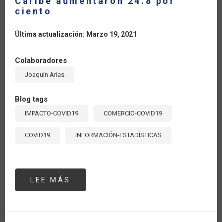
Caribe aumentaron 24.8 por
19
ciento
Última actualización: Marzo 19, 2021
Colaboradores
Joaquín Arias
Blog tags
IMPACTO-COVID19
COMERCIO-COVID19
COVID19
INFORMACIÓN-ESTADÍSTICAS
LEE MÁS
SOBRE
IMPORTACIONES
AGRÍCOLAS
DE
CHINA
DESDE
AMÉRICA