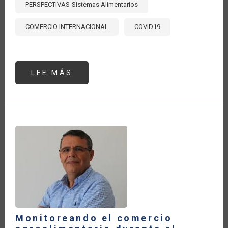
PERSPECTIVAS-Sistemas Alimentarios
COMERCIO INTERNACIONAL
COVID19
LEE MÁS
SOBRE
LAS
POTENCIALES
CRISIS
ALIMENTARIAS
PROVOCADAS
POR
LA
INVASIÓN
DE
RUSIA
A
UCRANIA
Monitoreando el comercio