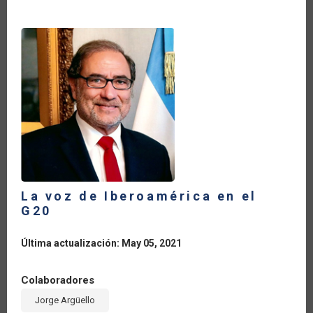
DURANTE
EL
COVID-
19
(ACTUALIZACIÓN
A
MARZO
2021)
La voz de Iberoamérica en el
G20
Última actualización: May 05, 2021
Colaboradores
Jorge Argüello