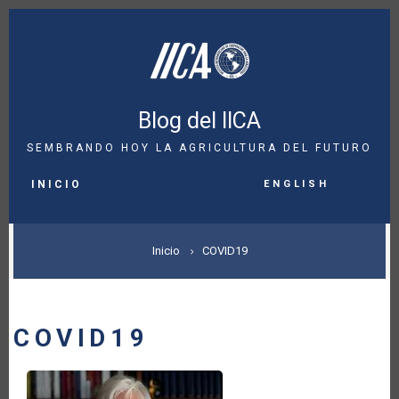
Pasar
al
contenido
principal
Blog del IICA
SEMBRANDO HOY LA AGRICULTURA DEL FUTURO
MAIN
English
NAVIGATION
INICIO
SOBRESCRIBIR
Inicio
COVID19
ENLACES
DE
COVID19
AYUDA
A