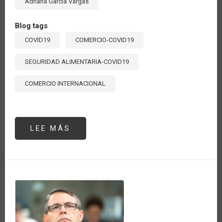
Adriana García Vargas
Blog tags
COVID19
COMERCIO-COVID19
SEGURIDAD ALIMENTARIA-COVID19
COMERCIO INTERNACIONAL
LEE MÁS
SOBRE
HACIENDO
UN
BALANCE
A
SEIS
MESES
DE
COVID:
¿CÓMO
PUEDE
EL
COMERCIO
AYUDAR