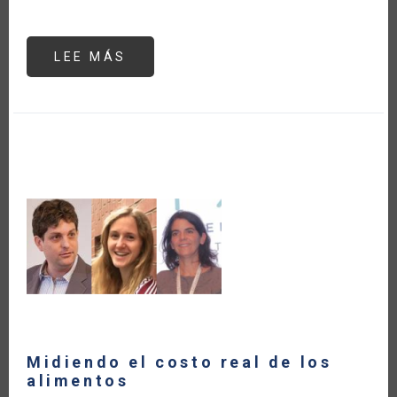
LEE MÁS
SOBRE
CRECE
13
POR
CIENTO
LA
BALANZA
COMERCIAL
AGRÍCOLA
DE
AMÉRICA
LATINA
Y
EL
CARIBE
DURANTE
LA
PANDEMIA
DEL
COVID-
19
Midiendo el costo real de los
alimentos