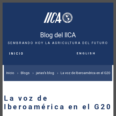
Pasar
al
contenido
principal
Blog del IICA
SEMBRANDO HOY LA AGRICULTURA DEL FUTURO
MAIN
English
NAVIGATION
INICIO
SOBRESCRIBIR
Inicio
Blogs
jarias's blog
La voz de Iberoamérica en el G20
ENLACES
DE
La voz de
AYUDA
Iberoamérica en el G20
A