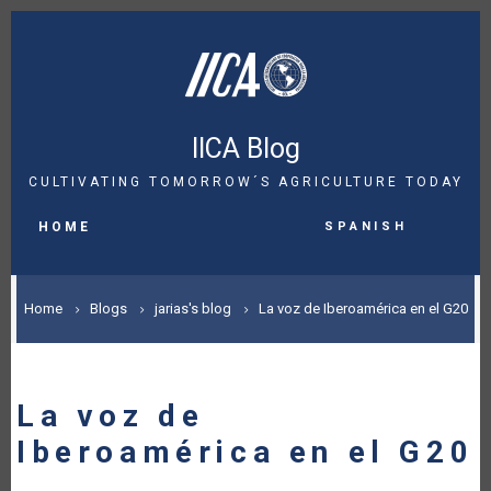
Skip
to
main
content
IICA Blog
CULTIVATING TOMORROW´S AGRICULTURE TODAY
MAIN
Spanish
NAVIGATION
HOME
BREADCRUMB
Home
Blogs
jarias's blog
La voz de Iberoamérica en el G20
La voz de
Iberoamérica en el G20