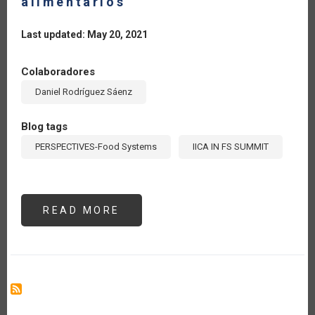
alimentarios
Last updated: May 20, 2021
Colaboradores
Daniel Rodríguez Sáenz
Blog tags
PERSPECTIVES-Food Systems
IICA IN FS SUMMIT
READ MORE
ABOUT
EL
COMERCIO
INTERNACIONAL
DE
PRODUCTOS
AGROALIMENTARIOS
DE
AMÉRICA
LATINA
Y