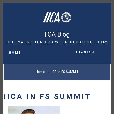
Skip
to
main
content
IICA Blog
CULTIVATING TOMORROW´S AGRICULTURE TODAY
MAIN
Spanish
NAVIGATION
HOME
BREADCRUMB
Home
IICA IN FS SUMMIT
IICA IN FS SUMMIT