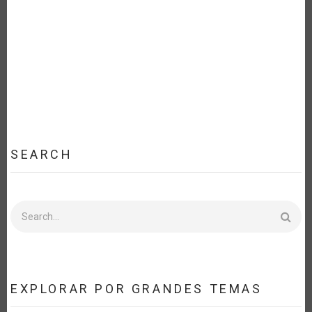
EL
CARIBE
Y
LA
TRANSFORMACIÓN
DE
LOS
SISTEMAS
ALIMENTARIOS
SEARCH
Search
EXPLORAR POR GRANDES TEMAS