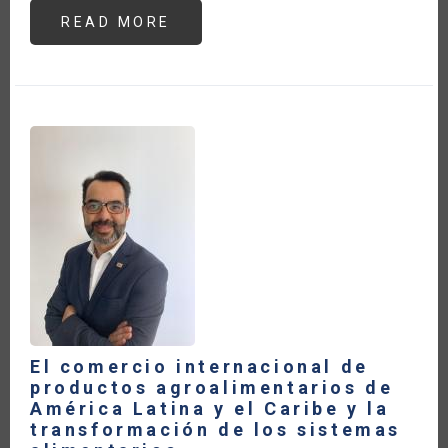
READ MORE
ABOUT
LA
DIGITALIZACIÓN
DE
LA
AGRICULTURA,
PROCESO
NECESARIO
PARA
LA
TRANSFORMACIÓN
POSITIVA
DE
LOS
SISTEMAS
ALIMENTARIOS.
El comercio internacional de
productos agroalimentarios de
América Latina y el Caribe y la
transformación de los sistemas