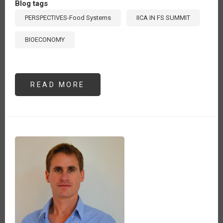
Blog tags
PERSPECTIVES-Food Systems
IICA IN FS SUMMIT
BIOECONOMY
READ MORE
ABOUT
LA
BIOECONOMÍA
Y
LA
TRANSFORMACIÓN
DE
LOS
SISTEMAS
AGROALIMENTARIOS
DE
AMÉRICA
LATINA
Y
EL
CARIBE:
SEGUNDA
PARTE