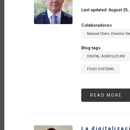
IT
AG
Last updated: August 25,
AN
FO
SE
Colaboradores
Manuel Otero, Director Ge
Blog tags
DIGITAL AGRICULTURE
FOOD SYSTEMS
READ MORE
AB
LA
SE
BA
QU
FR
LA
IN
La digitalizac
DI