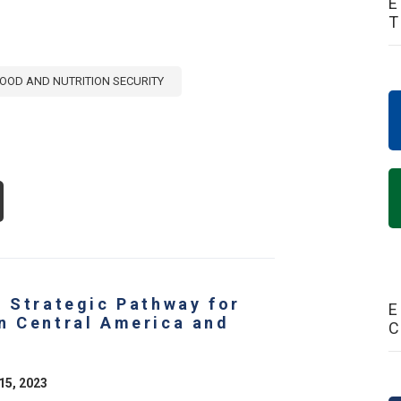
E
OOD AND NUTRITION SECURITY
OUT
E
DDEN
ST
RTILIZER
PORT
STRICTIONS
A Strategic Pathway for
E
MES
n Central America and
ISIS
15, 2023