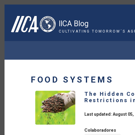
Skip
to
main
IICA Blog
content
CULTIVATING TOMORROW´S AG
BREADCRUMB
FOOD SYSTEMS
The Hidden Cos
Restrictions i
Last updated: August 05,
Colaboradores