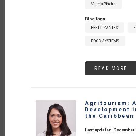
Valeria Piñeiro
Blog tags
FERTILIZANTES
F
FOOD SYSTEMS
READ MORE
AB
TH
HI
CO
OF
FE
EX
RE
Agritourism: 
IN
TI
Development i
OF
the Caribbean
CR
Last updated: December 