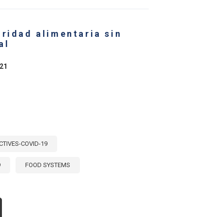
CO
CIÓN
ridad alimentaria sin
S
GANISMOS
al
TERNACIONALES
021
CTIVES-COVID-19
9
FOOD SYSTEMS
OUT