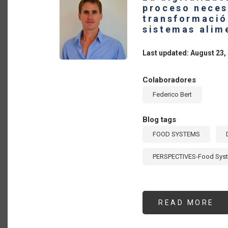
EN
proceso neces
EL
transformació
MU
RU
sistemas alim
Y
C
DE
Last updated: August 23,
Colaboradores
Federico Bert
Blog tags
FOOD SYSTEMS
PERSPECTIVES-Food Sys
READ MORE
AB
LA
DI
DE