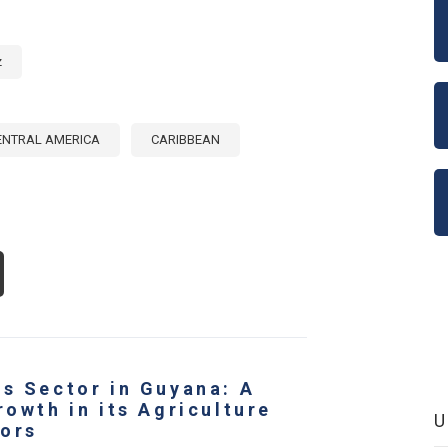
z
ENTRAL AMERICA
CARIBBEAN
OUT
RITOURISM:
RATEGIC
THWAY
R
VELOPMENT
as Sector in Guyana: A
NTRAL
ERICA
rowth in its Agriculture
D
ors
E
RIBBEAN