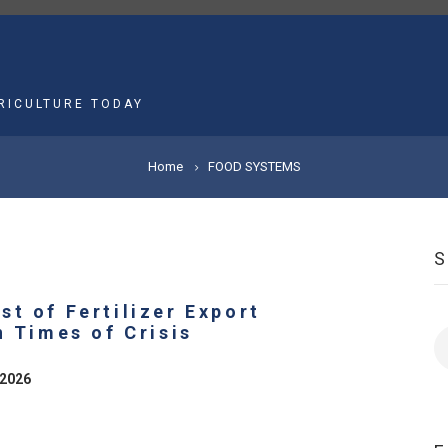
MAIN
NAVIGATION
RICULTURE TODAY
Home
FOOD SYSTEMS
t of Fertilizer Export
n Times of Crisis
S
 2026