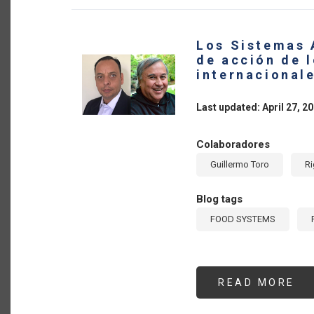
LA
AG
PR
NE
Los Sistemas 
PA
LA
de acción de 
TR
internacional
PO
DE
LO
SI
Last updated: April 27, 2
AL
Colaboradores
Guillermo Toro
Ri
Blog tags
FOOD SYSTEMS
READ MORE
AB
LO
SI
AG