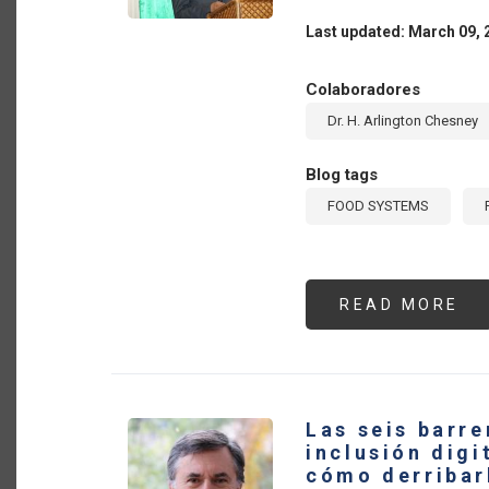
Last updated: March 09, 
Colaboradores
Dr. H. Arlington Chesney
Blog tags
FOOD SYSTEMS
READ MORE
AB
TH
OI
AN
GA
SE
IN
GU
Las seis barre
A
CA
inclusión digi
FO
cómo derribar
GR
IN