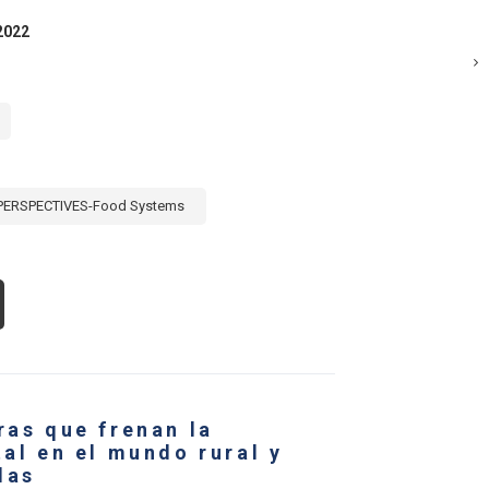
2022
PERSPECTIVES-Food Systems
OUT
E
L
D
S
CTOR
YANA:
ras que frenan la
TALYST
tal en el mundo rural y
R
las
OWTH