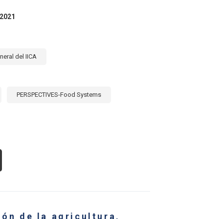
S
RICULTURE
 2021
D
OD
CTORS
neral del IICA
PERSPECTIVES-Food Systems
OUT
S
IS
RRERAS
E
ENAN
CLUSIÓN
ión de la agricultura,
GITAL