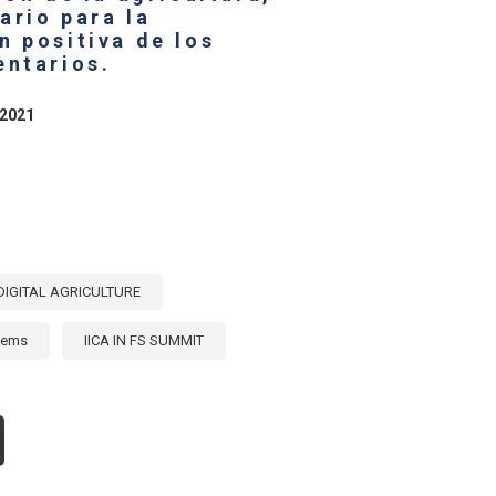
ario para la
n positiva de los
NDO
RAL
entarios.
ÓMO
RRIBARLAS
 2021
DIGITAL AGRICULTURE
tems
IICA IN FS SUMMIT
OUT
GITALIZACIÓN