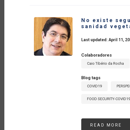
FO
DE
AC
DE
No existe segu
LO
OR
sanidad veget
IN
Last updated: April 11, 2
Colaboradores
Caio Tibério da Rocha
Blog tags
COVID19
PERSPE
FOOD SECURITY-COVID1
READ MORE
AB
NO