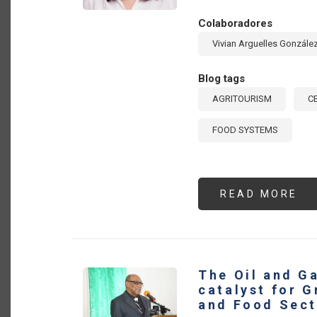
Colaboradores
Vivian Arguelles Gonzále
Blog tags
AGRITOURISM
C
FOOD SYSTEMS
READ MORE
AB
AG
A
ST
PA
FO
DE
IN
The Oil and G
CE
AM
catalyst for G
AN
and Food Sect
TH
CA