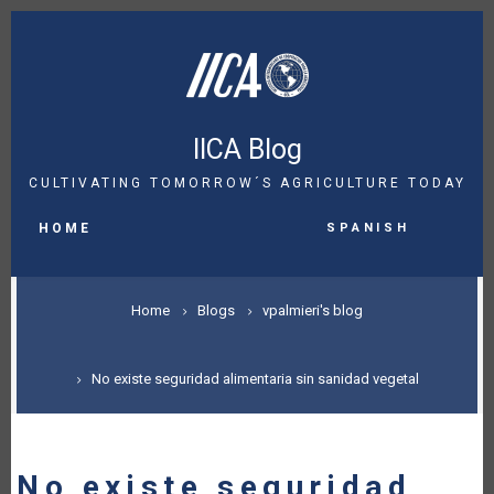
Skip
to
main
content
IICA Blog
CULTIVATING TOMORROW´S AGRICULTURE TODAY
MAIN
Spanish
NAVIGATION
HOME
BREADCRUMB
Home
Blogs
vpalmieri's blog
No existe seguridad alimentaria sin sanidad vegetal
No existe seguridad