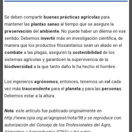
Se deben compartir
buenas prácticas agrícolas
para
mantener las
plantas sanas
al tiempo que se asegure la
preservación
del
ambiente
. No puede haber un dilema en ese
sentido. Debemos
invertir
más en investigación científica, de
manera que los productos fitosanitarios sean un aliado en el
combate
a las plagas, aseguren la
sostenibilidad
de los
sistemas agrícolas y garanticen la supervivencia de la
biodiversidad
a la que tanto daño le ha hecho el hombre.
Los ingenieros
agrónomos
, entonces, tenemos un
rol
cada
vez más
trascendente
para el
planeta
y para las
personas
.
Debemos estar a la altura.
Nota
: este artículo fue publicado originalmente en
http://www.cpia.org.ar/agropost/nota/98 y se reproduce con
autorización del Consejo de los Profesionales del Agro,
Alimentos y Agroindustria (CPIA) y del autor.