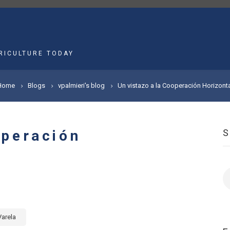
MAIN
NAVIGATION
RICULTURE TODAY
Home
Blogs
vpalmieri's blog
Un vistazo a la Cooperación Horizont
operación
S
arela