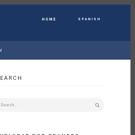
Spanish
HOME
al
SEARCH
earch