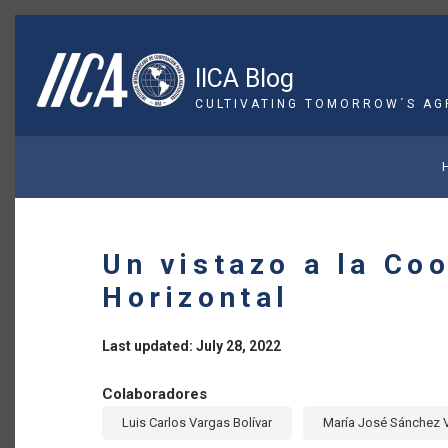
Skip
to
main
IICA Blog
content
CULTIVATING TOMORROW´S AG
BREADCRUMB
Un vistazo a la Co
Horizontal
Last updated: July 28, 2022
Colaboradores
Luis Carlos Vargas Bolívar
María José Sánchez V