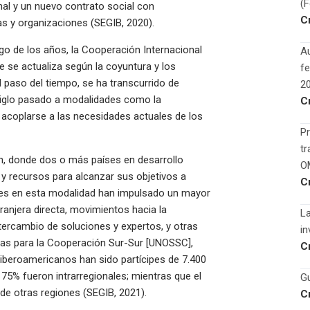
(
onal y un nuevo contrato social con
C
sas y organizaciones (SEGIB, 2020).
rgo de los años, la Cooperación Internacional
Au
 se actualiza según la coyuntura y los
fe
l paso del tiempo, se ha transcurrido de
2
iglo pasado a modalidades como la
C
e acoplarse a las necesidades actuales de los
Pr
tr
n, donde dos o más países en desarrollo
O
y recursos para alcanzar sus objetivos a
C
tes en esta modalidad han impulsado un mayor
ranjera directa, movimientos hacia la
La
ntercambio de soluciones y expertos, y otras
in
das para la Cooperación Sur-Sur [UNOSSC],
C
s iberoamericanos han sido partícipes de 7.400
75% fueron intrarregionales; mientras que el
Gu
de otras regiones (SEGIB, 2021).
C