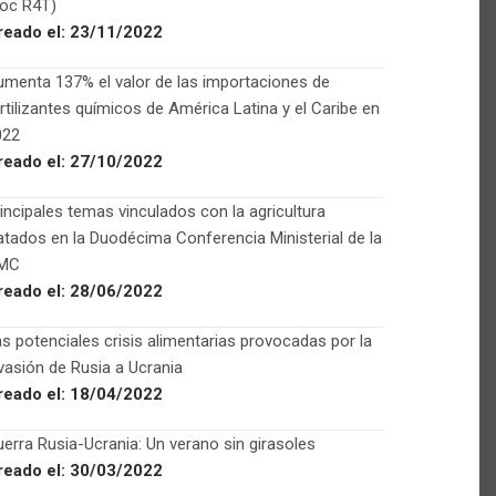
Foc R4T)
reado el:
23/11/2022
menta 137% el valor de las importaciones de
rtilizantes químicos de América Latina y el Caribe en
022
reado el:
27/10/2022
incipales temas vinculados con la agricultura
atados en la Duodécima Conferencia Ministerial de la
MC
reado el:
28/06/2022
s potenciales crisis alimentarias provocadas por la
vasión de Rusia a Ucrania
reado el:
18/04/2022
erra Rusia-Ucrania: Un verano sin girasoles
reado el:
30/03/2022