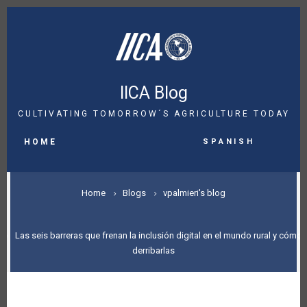
Skip
to
main
content
IICA Blog
CULTIVATING TOMORROW´S AGRICULTURE TODAY
MAIN
Spanish
NAVIGATION
HOME
BREADCRUMB
Home
Blogs
vpalmieri's blog
Las seis barreras que frenan la inclusión digital en el mundo rural y cómo
derribarlas