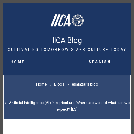
Skip
to
main
content
IICA Blog
CULTIVATING TOMORROW´S AGRICULTURE TODAY
MAIN
Spanish
NAVIGATION
HOME
BREADCRUMB
Home
Blogs
esalazar's blog
Artificial Intelligence (AI) in Agriculture: Where are we and what can we
expect? [ES]