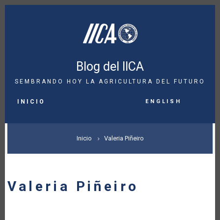
Pasar
al
contenido
principal
Blog del IICA
SEMBRANDO HOY LA AGRICULTURA DEL FUTURO
MAIN
English
NAVIGATION
INICIO
SOBRESCRIBIR
Inicio
Valeria Piñeiro
ENLACES
DE
Valeria Piñeiro
AYUDA
A