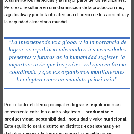
totalmente los herbicidas y la mayor parte de los fertilizantes.
Pero eso resultaría en una disminución de la producción muy
significativa y por lo tanto afectaría el precio de los alimentos y
la seguridad alimentaria mundial.
“La interdependencia global y la importancia de
lograr un equilibrio adecuado a las necesidades
presentes y futuras de la humanidad sugieren la
importancia de que los países trabajen en forma
coordinada y que los organismos multilaterales
lo adopten como un mandato prioritario”
Por lo tanto, el dilema principal es
lograr el equilibrio
más
conveniente entre los cuatro objetivos –
producción
y
productividad
,
sostenibilidad
,
inocuidad
y valor
nutricional
.
Este equilibrio será
distinto
en distintos
ecosistemas
y en
distintos
países
y la forma en que estos equilibrios se