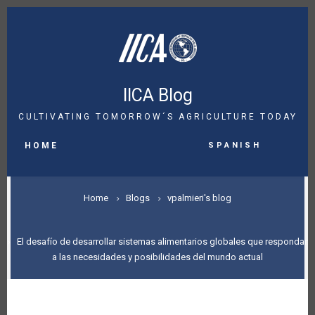
Skip
to
main
content
IICA Blog
CULTIVATING TOMORROW´S AGRICULTURE TODAY
MAIN
Spanish
NAVIGATION
HOME
BREADCRUMB
Home
Blogs
vpalmieri's blog
El desafío de desarrollar sistemas alimentarios globales que respondan
a las necesidades y posibilidades del mundo actual