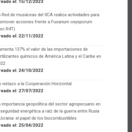
reado el:
15/12/2023
 Red de musáceas del IICA realiza actividades para
romover acciones frente a Fusarium oxysporum
Foc R4T)
reado el:
22/11/2022
menta 137% el valor de las importaciones de
rtilizantes químicos de América Latina y el Caribe en
022
reado el:
24/10/2022
 vistazo a la Cooperación Horizontal
reado el:
27/07/2022
 importancia geopolítica del sector agropecuario en
 seguridad energética a raíz de la guerra entre Rusia
Ucrania: el papel de los biocombustibles
reado el:
25/04/2022