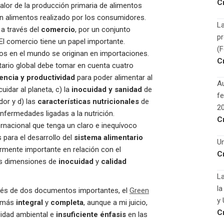
C
 valor de la producción primaria de alimentos
en alimentos realizado por los consumidores.
La
, a través del
comercio
, por un conjunto
p
 El comercio tiene un papel importante.
(
os en el mundo se originan en importaciones.
C
tario global debe tomar en cuenta cuatro
iencia y productividad
para poder alimentar al
Au
cuidar al planeta, c) la
inocuidad y sanidad
de
fe
dor y d) las
características nutricionales
de
2
enfermedades ligadas a la nutrición.
C
ernacional que tenga un claro e inequívoco
s para el desarrollo del
sistema alimentario
Un
larmente importante en relación con el
C
as dimensiones de
inocuidad
y
calidad
La
la
avés de dos documentos importantes, el
Green
y 
más
integral
y
completa
, aunque a mi juicio,
C
lidad ambiental e
insuficiente énfasis
en las