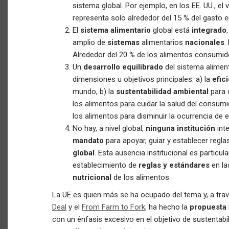
sistema global. Por ejemplo, en los EE. UU., el
representa solo alrededor del 15 % del gasto 
El
sistema alimentario
global está
integrado
amplio de
sistemas
alimentarios
nacionales
.
Alrededor del 20 % de los alimentos consumid
Un
desarrollo equilibrado
del sistema alimen
dimensiones u objetivos principales: a) la
efic
mundo, b) la
sustentabilidad ambiental
para 
los alimentos para cuidar la salud del consumi
los alimentos para disminuir la ocurrencia de 
No hay, a nivel global,
ninguna institución
int
mandato
para apoyar, guiar y establecer regla
global
. Esta ausencia institucional es particu
establecimiento de
reglas y estándares
en l
nutricional
de los alimentos.
La UE es quien más se ha ocupado del tema y, a tr
Deal
y el
From Farm to Fork
, ha hecho la
propuesta
con un énfasis excesivo en el objetivo de sustentabi