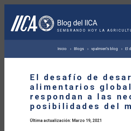
Pasar
al
contenido
Blog del IICA
principal
SEMBRANDO HOY LA AGRICULT
SOBRESCRIBIR
Inicio
Blogs
vpalmieri's blog
El 
ENLACES
DE
El desafío de desa
AYUDA
alimentarios globa
A
respondan a las ne
LA
posibilidades del 
NAVEGACIÓN
Última actualización: Marzo 19, 2021