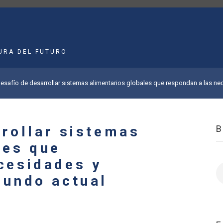
MAIN
NAVIGATION
URA DEL FUTURO
desafío de desarrollar sistemas alimentarios globales que respondan a las n
rrollar sistemas
les que
cesidades y
B
mundo actual