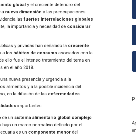
iento global
y el creciente deterioro del
na
nueva dimensión
a las preocupaciones
videncia las
fuertes interrelaciones globales
te, la importancia y necesidad de
considerar
úblicas y privadas han señalado la
creciente
s a los
hábitos de consumo
asociados con la
e ello fue el intenso tratamiento del tema en
s en el año 2018.
una nueva presencia y urgencia a la
os alimentos y a la posible incidencia del
io, en la difusión de las
enfermedades
.
alidades
importantes:
e de un
sistema alimentario global complejo
Ag
s bajo un marco normativo definido por el
en
ecuaria es un
componente menor
del