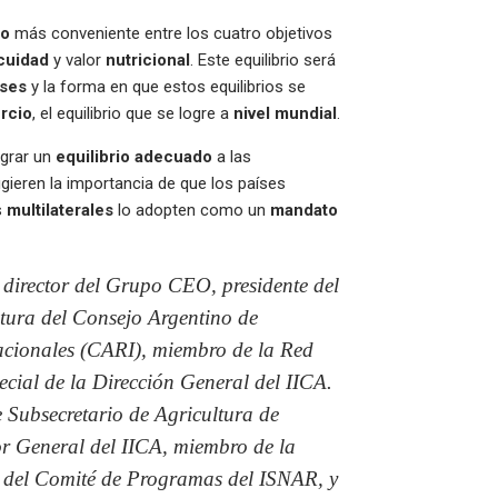
io
más conveniente entre los cuatro objetivos
cuidad
y valor
nutricional
. Este equilibrio será
íses
y la forma en que estos equilibrios se
rcio
, el equilibrio que se logre a
nivel mundial
.
ograr un
equilibrio adecuado
a las
ieren la importancia de que los países
s
multilaterales
lo adopten como un
mandato
 director del Grupo CEO, presidente del
tura del Consejo Argentino de
acionales (CARI), miembro de la Red
cial de la Dirección General del IICA.
e Subsecretario de Agricultura de
or General del IICA, miembro de la
e del Comité de Programas del ISNAR, y