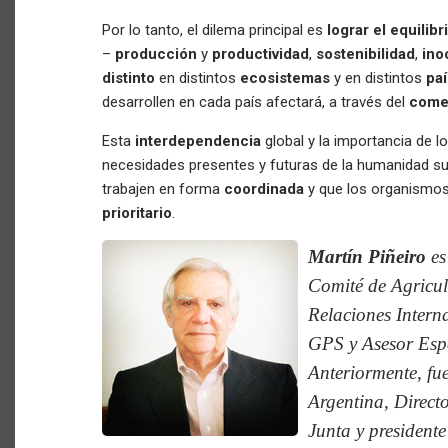
Por lo tanto, el dilema principal es
lograr el equilibr
–
producción
y
productividad
,
sostenibilidad
,
ino
distinto
en distintos
ecosistemas
y en distintos
pa
desarrollen en cada país afectará, a través del
come
Esta
interdependencia
global y la importancia de l
necesidades presentes y futuras de la humanidad sug
trabajen en forma
coordinada
y que los organismo
prioritario
.
Martín Piñeiro
es
Comité de Agricul
Relaciones Intern
GPS y Asesor Espe
Anteriormente, fu
Argentina, Direct
Junta y president