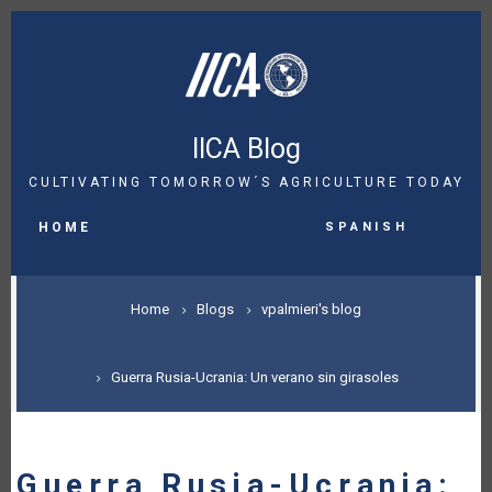
Skip
to
main
content
IICA Blog
CULTIVATING TOMORROW´S AGRICULTURE TODAY
MAIN
Spanish
NAVIGATION
HOME
BREADCRUMB
Home
Blogs
vpalmieri's blog
Guerra Rusia-Ucrania: Un verano sin girasoles
Guerra Rusia-Ucrania: