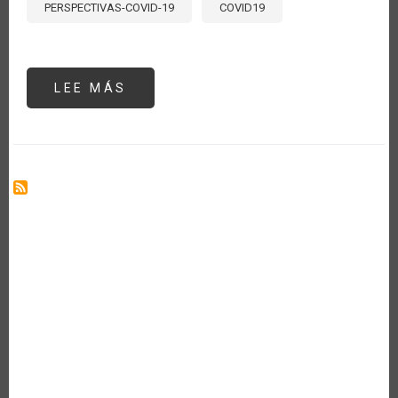
PERSPECTIVAS-COVID-19
COVID19
LEE MÁS
SOBRE
WHY
AGRICULTURE
IS
KEY
TO
CARIBBEAN’S
TOURISM
SECTOR
POST-
COVID
19
PANDEMIC