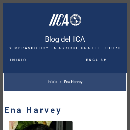
Pasar
al
contenido
principal
Blog del IICA
SEMBRANDO HOY LA AGRICULTURA DEL FUTURO
MAIN
English
NAVIGATION
INICIO
SOBRESCRIBIR
Inicio
Ena Harvey
ENLACES
DE
Ena Harvey
AYUDA
A