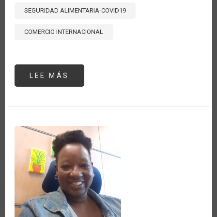
SEGURIDAD ALIMENTARIA-COVID19
COMERCIO INTERNACIONAL
LEE MÁS
SOBRE
HACIENDO
UN
BALANCE
A
SEIS
MESES
DE
COVID:
¿CÓMO
PUEDE
EL
COMERCIO
AYUDAR
A
RECONSTRUIR
MEJOR?