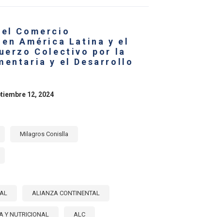
RCIO
RNACIONAL
 el Comercio
OCIÓN
 en América Latina y el
uerzo Colectivo por la
RIDAD
ENTARIA
entaria y el Desarrollo
ptiembre 12, 2024
Milagros Conislla
NAL
ALIANZA CONTINENTAL
A Y NUTRICIONAL
ALC