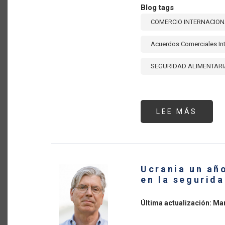
Blog tags
COMERCIO INTERNACIO
Acuerdos Comerciales Int
SEGURIDAD ALIMENTARI
LEE MÁS
SOBR
LA
DECI
CONF
MINIS
DE
LA
OMC:
Ucrania un añ
REFL
PARA
en la segurid
LOS
PAÍS
MIEM
Última actualización: Ma
DEL
IICA