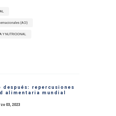
NAL
ernacionales (ACI)
A Y NUTRICIONAL
E
MOTERCERA
ERENCIA
TERIAL
o después: repercusiones
EXIONES
ad alimentaria mundial
ES
BROS
rzo 03, 2023