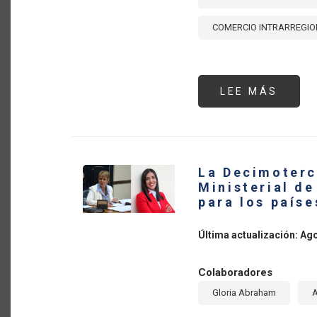
COMERCIO INTRARREGI
LEE MÁS
SOBR
FORT
EL
COME
INTR
EN
AMÉR
LATI
La Decimoterc
Y
EL
Ministerial de
CARIB
para los país
UN
ESFU
COLE
POR
Última actualización: Ag
LA
SEGU
ALIM
Y
Colaboradores
EL
DESA
Gloria Abraham
SOST