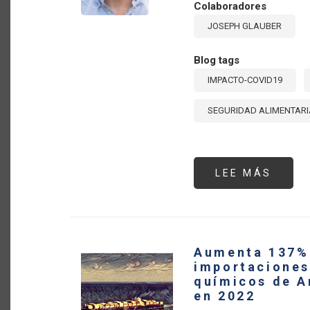
Colaboradores
JOSEPH GLAUBER
Blog tags
IMPACTO-COVID19
SEGURIDAD ALIMENTARI
LEE MÁS
SOBR
UCRA
UN
AÑO
DESP
REPE
EN
LA
Aumenta 137% 
SEGU
ALIM
importaciones
MUND
químicos de A
en 2022