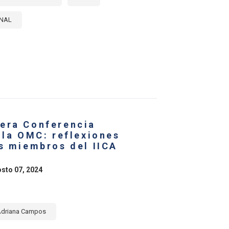
ONAL
E
ALECIENDO
RCIO
ARREGIONAL
ICA
NA
era Conferencia
 la OMC: reflexiones
E:
es miembros del IICA
ERZO
CTIVO
osto 07, 2024
RIDAD
ENTARIA
RROLLO
Adriana Campos
ENIBLE