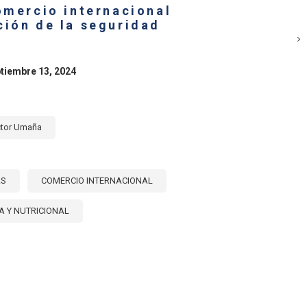
omercio internacional
NA
ción de la seguridad
BE
ptiembre 13, 2024
ctor Umaña
AS
COMERCIO INTERNACIONAL
A Y NUTRICIONAL
E
L