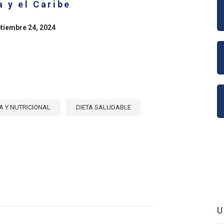
 y el Caribe
RESO
RCIO
ptiembre 24, 2024
ÉS
ES
MOS
NIZADOS
DUOS
S)
A Y NUTRICIONAL
DIETA SALUDABLE
E
O
R
DABLE
ICA