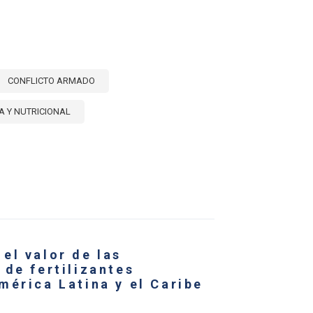
CONFLICTO ARMADO
A Y NUTRICIONAL
E
NIA
UÉS:
RCUSIONES
el valor de las
RIDAD
ENTARIA
 de fertilizantes
IAL
mérica Latina y el Caribe