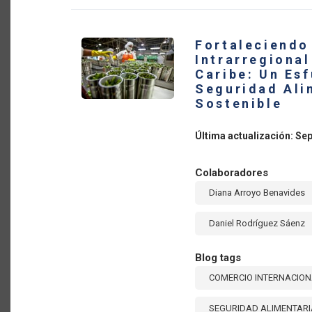
COME
INTE
PARA
LA
Fortaleciendo
PROM
DE
Intrarregional
LA
Caribe: Un Esf
SEGU
ALIM
Seguridad Alim
Sostenible
Última actualización: Se
Colaboradores
Diana Arroyo Benavides
Daniel Rodríguez Sáenz
Blog tags
COMERCIO INTERNACIO
SEGURIDAD ALIMENTARI