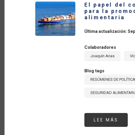
El papel del c
LATI
Y
para la promo
EL
alimentaria
CARI
Última actualización: Se
Colaboradores
Joaquín Arias
Ví
Blog tags
RESÚMENES DE POLÍTIC
SEGURIDAD ALIMENTARI
LEE MÁS
SOBR
EL
PAPE
DEL