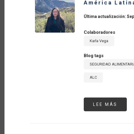
América Latina
PROG
DEL
COME
Última actualización: Se
A
TRAV
DE
LOS
Colaboradores
LÍMIT
MÁXI
Karla Vega
ARMO
DE
RESI
(MRL
Blog tags
SEGURIDAD ALIMENTARI
ALC
LEE MÁS
SOBR
EL
COST
DE
COME
SALU
EN
AMÉR