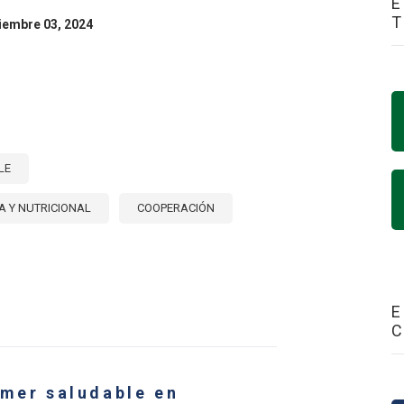
E
ciembre 03, 2024
LE
A Y NUTRICIONAL
COOPERACIÓN
E
ATIVAS
E
E
EMAS
ENTARIO
CTUOSOS
omer saludable en
ICAS