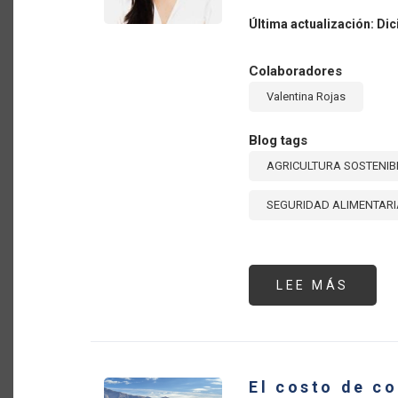
Última actualización: Di
Colaboradores
Valentina Rojas
Blog tags
AGRICULTURA SOSTENIB
SEGURIDAD ALIMENTARI
LEE MÁS
SOBR
NARR
SOBR
SIST
ALIM
DEFE
EN
LAS
El costo de c
AMÉR
Y