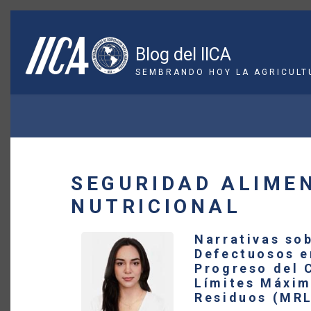
Pasar
al
contenido
Blog del IICA
principal
SEMBRANDO HOY LA AGRICULT
SOBRESCRIBIR
ENLACES
DE
SEGURIDAD ALIME
AYUDA
NUTRICIONAL
A
Narrativas so
LA
Defectuosos e
Progreso del 
NAVEGACIÓN
Límites Máxi
Residuos (MR