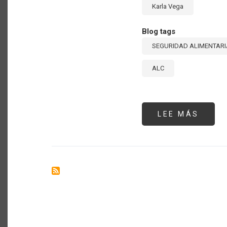
Karla Vega
Blog tags
SEGURIDAD ALIMENTARI
ALC
LEE MÁS
SOBR
EL
COST
DE
COME
SALU
EN
AMÉR
LATI
Y
EL
CARI