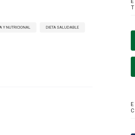
E
A Y NUTRICIONAL
DIETA SALUDABLE
E
O
R
DABLE
ICA
NA
E
BE