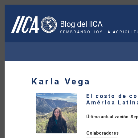
Pasar
al
contenido
Blog del IICA
principal
SEMBRANDO HOY LA AGRICULT
SOBRESCRIBIR
ENLACES
DE
Karla Vega
AYUDA
El costo de c
A
América Latina
LA
Última actualización: Se
NAVEGACIÓN
Colaboradores