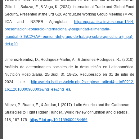
Gilio, L. , Salazar, E., & Vega, K. (2024).
International Trade and Global Food
Security. Presented at the 3rd G20 Agriculture Working Group Meeting (MPA),
IICA and INSPER Agroglobal.
https://opsaa.iica.int/resource-1544-
presentacion:-comercio-internacional-y-seguridad-alimentaria-
mundial:-3.%C2%AA-reunion-del-grupo-de-trabajo-sobre-agricultura-(mpa)-
del-g20
Jiménez-Benítez, D., Rodríguez-Martín, A., & Jiménez-Rodríguez, R.. (2010).
Análisis de determinantes sociales de la desnutrición en Latinoamérica.
Nutrición Hospitalaria, 25(Supl. 3), 18-25. Recuperado en 31 de julio de
2024, de
http://scielo.isciii.es/scielo.php?script=sci_arttext&pid=S0212-
16112010000900003&lng=es&tlng=es
.
Miteva, P., Ruano, E., & Jordan, I. (2017).
Latin America and the Caribbean:
Strategies to Fight Hidden Hunger..
World review of nutrition and dietetics,
118, 167-175 .
https://doi.org/10.1159/000484466
.