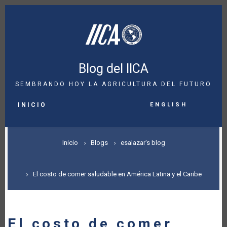
Pasar
al
contenido
principal
Blog del IICA
SEMBRANDO HOY LA AGRICULTURA DEL FUTURO
MAIN
English
NAVIGATION
INICIO
SOBRESCRIBIR
Inicio
Blogs
esalazar's blog
ENLACES
DE
El costo de comer saludable en América Latina y el Caribe
AYUDA
A
El costo de comer