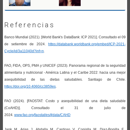
Referencias
Banco Mundial (2021). [World Bank's DataBank: ICP 2021]. Consultado el 09
de setiembre de 2024.
https://databank.worldbank.org/embed/ICP-2021-
Cycle/id/3a11040d?inf=n
.
FAO, FIDA, OPS, PMA y UNICEF (2023). Panorama regional de la seguridad
alimentaria y nutricional - América Latina y el Caribe 2022: hacia una mejor
asequibilidad de las dietas saludables. Santiago de Chile.
https://doi.org/10.4060/cc3859es
.
FAO (2024). [FAOSTAT: Costo y asequibilidad de una dieta saludable
(CoAHD)]. Consultado el 31 de julio de
2024.
www.fao.org/faostat/es/#data/CAHD
Jank, M., Arias, J., Abdalla, M., Cardoso, V., Conislla, M., Diaz-Bonilla, E.,