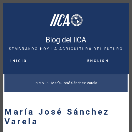
Pasar
al
contenido
principal
Blog del IICA
SEMBRANDO HOY LA AGRICULTURA DEL FUTURO
MAIN
English
NAVIGATION
INICIO
SOBRESCRIBIR
Inicio
María José Sánchez Varela
ENLACES
DE
María José Sánchez
AYUDA
Varela
A