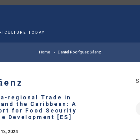
MAIN
NAVIGATION
RICULTURE TODAY
Home
Daniel Rodríguez Sáenz
áenz
ra-regional Trade in
 and the Caribbean: A
S
ort for Food Security
le Development [ES]
 12, 2024