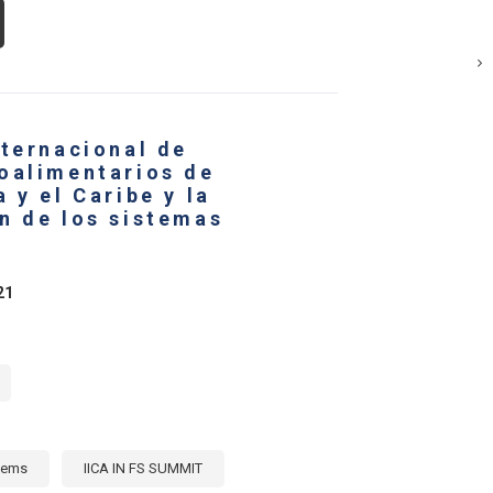
OUT
MENTA
7%
LOR
S
PORTACIONES
nternacional de
RTILIZANTES
oalimentarios de
ÍMICOS
 y el Caribe y la
ÉRICA
n de los sistemas
TINA
RIBE
21
22
tems
IICA IN FS SUMMIT