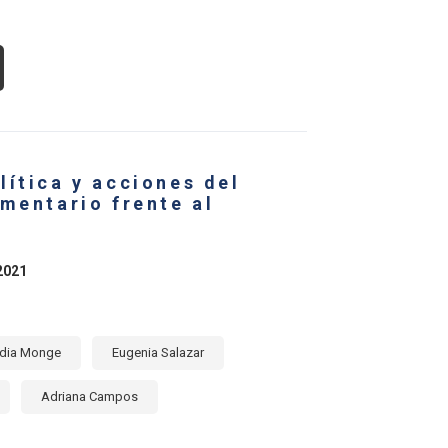
OUT
MERCIO
TERNACIONAL
ODUCTOS
ROALIMENTARIOS
lítica y acciones del
ÉRICA
TINA
mentario frente al
RIBE
2021
ANSFORMACIÓN
S
STEMAS
IMENTARIOS
dia Monge
Eugenia Salazar
Adriana Campos