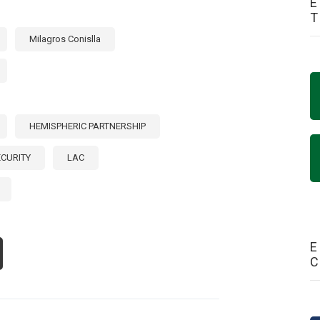
E
Milagros Conislla
HEMISPHERIC PARTNERSHIP
ECURITY
LAC
E
OUT
HANCING
TRA-
GIONAL
ADE
TIN