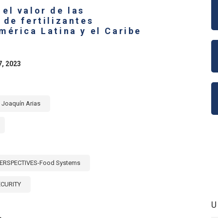
ERICA
el valor de las
D
E
 de fertilizantes
RIBBEAN:
mérica Latina y el Caribe
LLECTIVE
FORT
R
OD
7, 2023
CURITY
D
STAINABLE
VELOPMENT
S]
Joaquín Arias
ERSPECTIVES-Food Systems
ECURITY