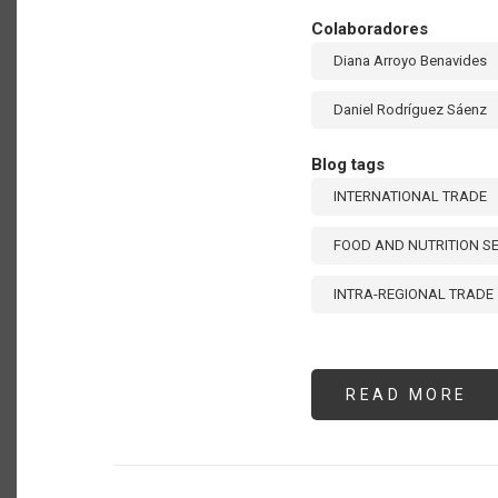
Colaboradores
Diana Arroyo Benavides
Daniel Rodríguez Sáenz
Blog tags
INTERNATIONAL TRADE
FOOD AND NUTRITION S
INTRA-REGIONAL TRADE
READ MORE
AB
EN
IN
RE
TR
IN
LA