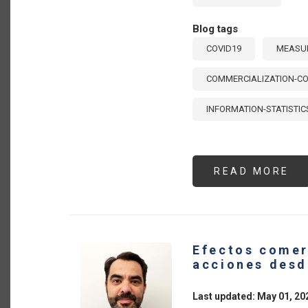
Blog tags
COVID19
MEASUR
COMMERCIALIZATION-CO
INFORMATION-STATISTIC
READ MORE
AB
ME
DE
PO
Y
AC
DE
SE
Efectos comer
AG
FR
acciones desd
AL
CO
19
Last updated: May 01, 20