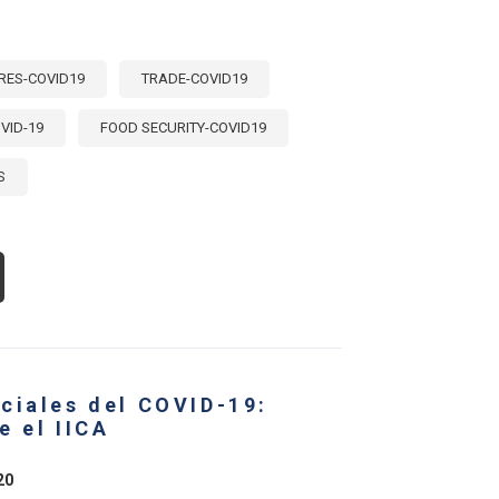
ES-COVID19
TRADE-COVID19
VID-19
FOOD SECURITY-COVID19
S
OUT
DIDAS
LÍTICA
CIONES
L
CTOR
ciales del COVID-19:
ROALIMENTARIO
ENTE
e el IICA
VID-
20