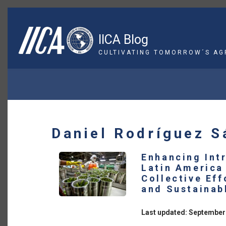
Skip
to
main
IICA Blog
content
CULTIVATING TOMORROW´S AG
BREADCRUMB
Daniel Rodríguez S
Enhancing Int
Latin America
Collective Eff
and Sustainab
Last updated: September