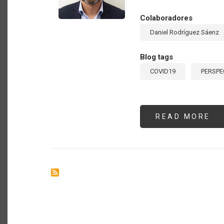
Colaboradores
Daniel Rodríguez Sáenz
Blog tags
COVID19
PERSPE
READ MORE
AB
EF
CO
DE
CO
19
AC
DE
EL
II