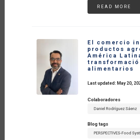
READ MORE
AB
AU
13
EL
VA
DE
LA
IM
El comercio i
DE
FE
productos agr
QU
América Latina
DE
AM
transformació
LA
alimentarios
Y
EL
CA
EN
Last updated: May 20, 20
20
Colaboradores
Daniel Rodríguez Sáenz
Blog tags
PERSPECTIVES-Food Sys