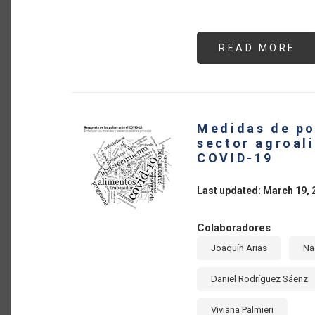
READ MORE
AB
EL
CO
IN
DE
PR
AG
DE
Medidas de po
AM
LA
sector agroali
Y
COVID-19
EL
CA
Y
LA
Last updated: March 19, 
TR
DE
LO
SI
Colaboradores
AL
Joaquín Arias
Na
Daniel Rodríguez Sáenz
Viviana Palmieri