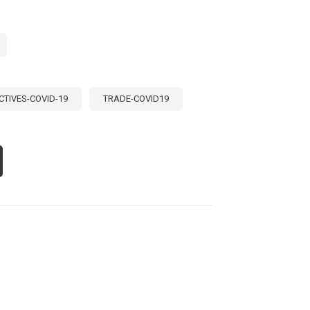
CTIVES-COVID-19
TRADE-COVID19
OUT
ECTOS
MERCIALES
L
VID-
:
CIONES
SDE
CA