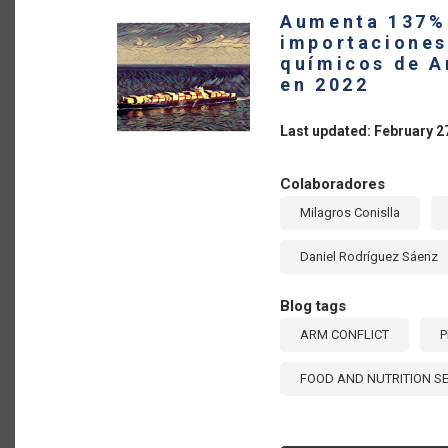
AM
Aumenta 137% 
AN
TH
importaciones
CA
químicos de A
A
CO
en 2022
EF
FO
FO
Last updated: February 2
SE
AN
SU
DE
Colaboradores
[E
Milagros Conislla
Daniel Rodríguez Sáenz
Blog tags
ARM CONFLICT
P
FOOD AND NUTRITION S