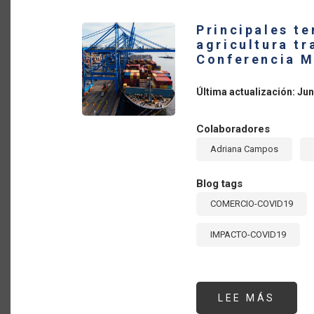
AMÉR
LATI
Principales t
Y
EL
agricultura t
CARIB
Conferencia M
UN
ESFU
COLE
POR
Última actualización: Jun
LA
SEGU
ALIM
Y
Colaboradores
EL
DESA
Adriana Campos
SOST
Blog tags
COMERCIO-COVID19
IMPACTO-COVID19
LEE MÁS
SOBR
PRIN