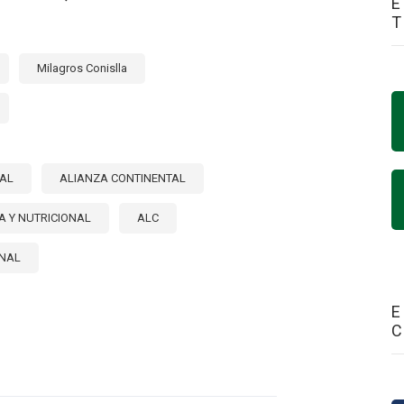
E
Milagros Conislla
NAL
ALIANZA CONTINENTAL
A Y NUTRICIONAL
ALC
ONAL
E
E
ALECIENDO
RCIO
ARREGIONAL