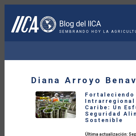
Pasar
al
contenido
Blog del IICA
principal
SEMBRANDO HOY LA AGRICULT
SOBRESCRIBIR
ENLACES
DE
Diana Arroyo Bena
AYUDA
Fortaleciendo
A
Intrarregional
Caribe: Un Esf
LA
Seguridad Alim
Sostenible
NAVEGACIÓN
Última actualización: Se