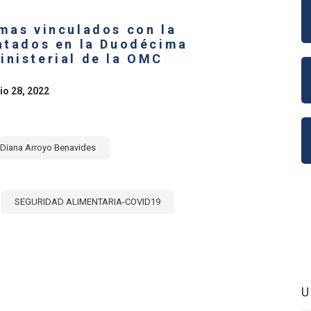
ICA
NA
emas vinculados con la
ratados en la Duodécima
E:
inisterial de la OMC
ERZO
CTIVO
io 28, 2022
RIDAD
ENTARIA
RROLLO
Diana Arroyo Benavides
ENIBLE
SEGURIDAD ALIMENTARIA-COVID19
E
CIPALES