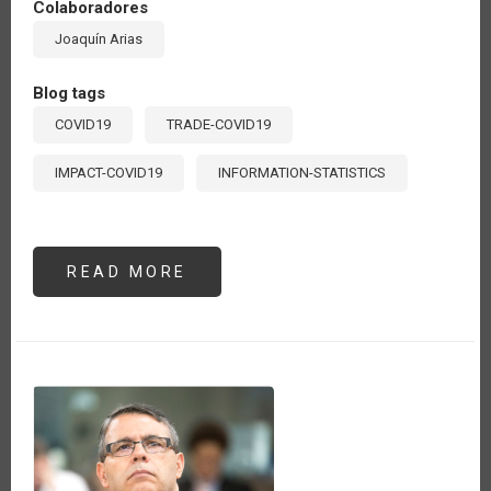
Colaboradores
Joaquín Arias
Blog tags
COVID19
TRADE-COVID19
IMPACT-COVID19
INFORMATION-STATISTICS
READ MORE
ABOUT
CRECE
13
POR
CIENTO
LA
BALANZA
COMERCIAL
AGRÍCOLA
DE
AMÉRICA
LATINA
Y
EL
CARIBE