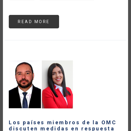
READ MORE
ABOUT
¿CUÁLES
PAÍSES
DE
AMÉRICA
LATINA
Y
EL
CARIBE
MARCAN
LA
PAUTA
DEL
COMERCIO
AGRÍCOLA
MUNDIAL
DURANTE
LA
PANDEMIA
DEL
COVID-
19?
Los países miembros de la OMC
discuten medidas en respuesta