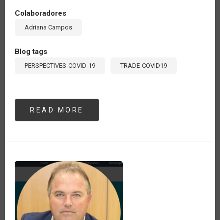
Colaboradores
Adriana Campos
Blog tags
PERSPECTIVES-COVID-19
TRADE-COVID19
READ MORE
ABOUT
RETOS
DE
LOS
PAÍSES
DE
LAS
AMÉRICAS
PARA
CUMPLIR
CON
LA
NOTIFICACIÓN
DE
MEDIDAS
TOMADAS
FRENTE