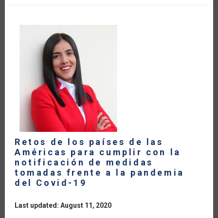
DE
LA
OMC
DISCUTEN
MEDIDAS
EN
RESPUESTA
AL
COVID-
19
Y
HACEN
UN
LLAMADO
A
MEJORAR
LA
TRANSPARENCIA
EN
EL
COMERCIO
Retos de los países de las
AGRÍCOLA
Américas para cumplir con la
notificación de medidas
tomadas frente a la pandemia
del Covid-19
Last updated: August 11, 2020