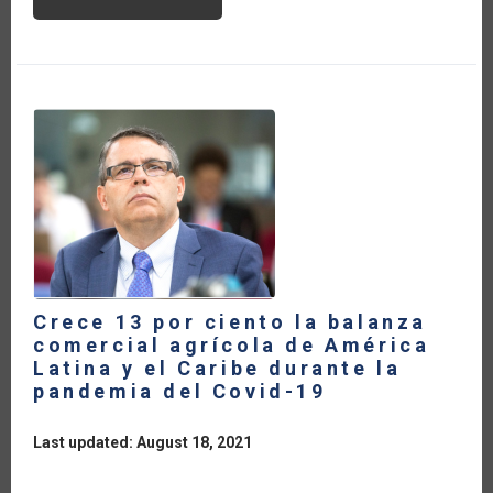
TAKING
STOCK
AFTER
SIX
MONTHS
OF
COVID:
HOW
CAN
TRADE
HELP
REBUILD
BETTER?
Crece 13 por ciento la balanza
comercial agrícola de América
Latina y el Caribe durante la
pandemia del Covid-19
Last updated: August 18, 2021