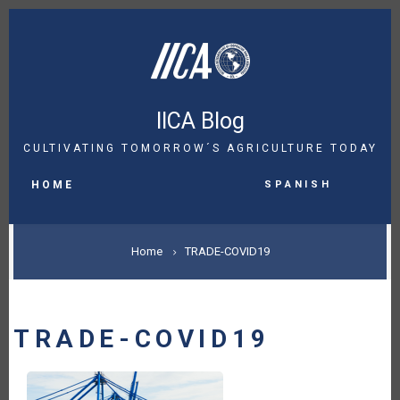
Skip
to
main
content
IICA Blog
CULTIVATING TOMORROW´S AGRICULTURE TODAY
MAIN
Spanish
NAVIGATION
HOME
BREADCRUMB
Home
TRADE-COVID19
TRADE-COVID19