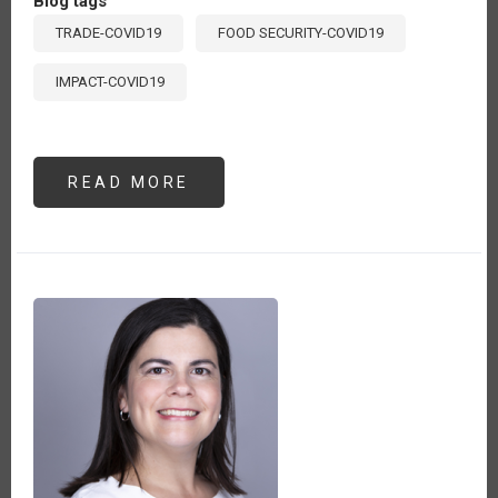
Blog tags
TRADE-COVID19
FOOD SECURITY-COVID19
IMPACT-COVID19
READ MORE
ABOUT
PRINCIPALES
TEMAS
VINCULADOS
CON
LA
AGRICULTURA
TRATADOS
EN
LA
DUODÉCIMA
CONFERENCIA
MINISTERIAL
DE
LA
OMC