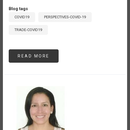
Blog tags
COVID19
PERSPECTIVES-COVID-19
TRADE-COVID19
READ MORE
ABOUT
ARGENTINA
Y
CHILE
IMPLEMENTAN
LA
CERTIFICACIÓN
FITOSANITARIA
ELECTRÓNICA
EPHYTO
PARA
SU
COMERCIO
DE
VEGETALES