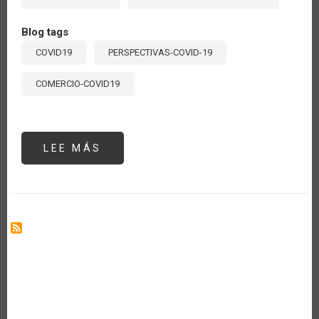
Blog tags
COVID19
PERSPECTIVAS-COVID-19
COMERCIO-COVID19
LEE MÁS
SOBRE
ARGENTINA
Y
CHILE
IMPLEMENTAN
LA
CERTIFICACIÓN
FITOSANITARIA
ELECTRÓNICA
EPHYTO
PARA
SU
COMERCIO
DE
VEGETALES