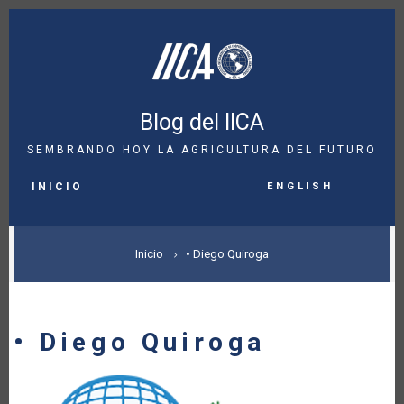
Pasar
al
contenido
principal
Blog del IICA
SEMBRANDO HOY LA AGRICULTURA DEL FUTURO
MAIN
English
NAVIGATION
INICIO
SOBRESCRIBIR
Inicio
• Diego Quiroga
ENLACES
DE
• Diego Quiroga
AYUDA
A