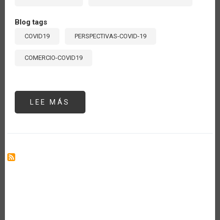
Blog tags
COVID19
PERSPECTIVAS-COVID-19
COMERCIO-COVID19
LEE MÁS
SOBRE
ARGENTINA
Y
CHILE
IMPLEMENTAN
LA
CERTIFICACIÓN
FITOSANITARIA
ELECTRÓNICA
EPHYTO
PARA
SU
COMERCIO
DE
VEGETALES