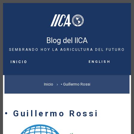
Pasar
al
contenido
principal
Blog del IICA
SEMBRANDO HOY LA AGRICULTURA DEL FUTURO
MAIN
English
NAVIGATION
INICIO
SOBRESCRIBIR
Inicio
• Guillermo Rossi
ENLACES
DE
• Guillermo Rossi
AYUDA
A