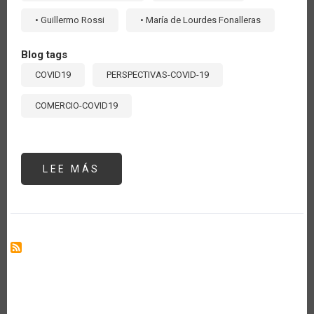
• Guillermo Rossi
• María de Lourdes Fonalleras
Blog tags
COVID19
PERSPECTIVAS-COVID-19
COMERCIO-COVID19
LEE MÁS
SOBRE
ARGENTINA
Y
CHILE
IMPLEMENTAN
LA
CERTIFICACIÓN
FITOSANITARIA
ELECTRÓNICA
EPHYTO
PARA
SU
COMERCIO
DE
VEGETALES