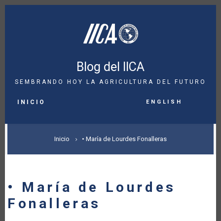
Pasar
al
contenido
principal
Blog del IICA
SEMBRANDO HOY LA AGRICULTURA DEL FUTURO
MAIN
English
NAVIGATION
INICIO
SOBRESCRIBIR
Inicio
• María de Lourdes Fonalleras
ENLACES
DE
• María de Lourdes
AYUDA
Fonalleras
A